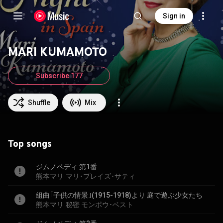
Sign in
MARI KUMAMOTO
Subscribe 177
Shuffle
Mix
Top songs
ジムノペディ 第1番
熊本マリ
マリ･プレイズ･サティ
組曲｢子供の情景｣(1915-1918)より 庭で遊ぶ少女たち
熊本マリ
秘密 モンポウ･ベスト