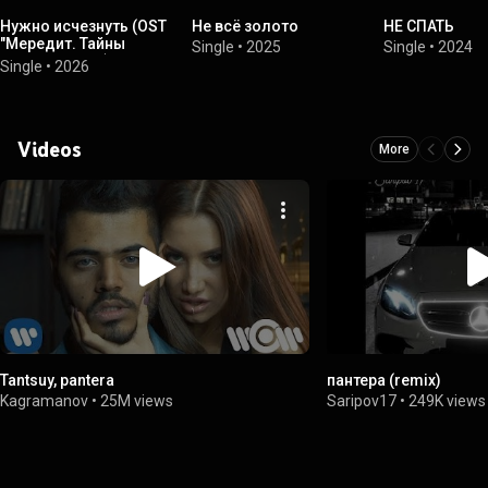
Нужно исчезнуть (OST
Не всё золото
НЕ СПАТЬ
"Мередит. Тайны
Single
•
2025
Single
•
2024
лунного зала")
Single
•
2026
Videos
More
Tantsuy, pantera
пантера (remix)
Kagramanov
•
25M views
Saripov17
•
249K views