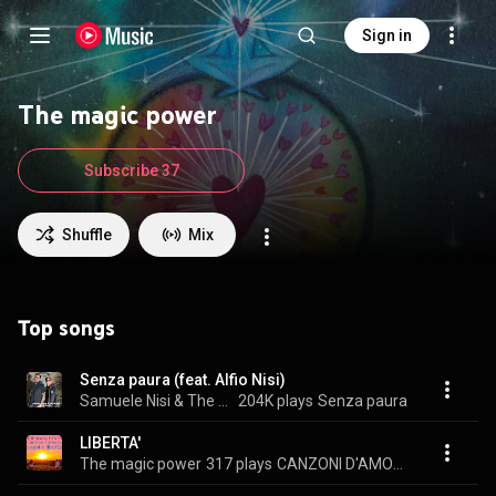
Sign in
The magic power
Subscribe 37
Shuffle
Mix
Top songs
Senza paura (feat. Alfio Nisi)
Samuele Nisi & The magic power
204K plays
Senza paura
LIBERTA'
The magic power
317 plays
CANZONI D'AMORE, SOGNI E LIBERTA'