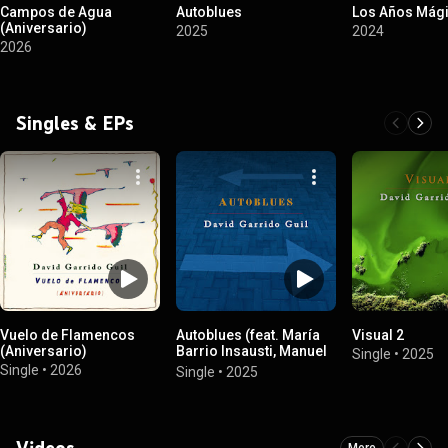
Campos de Agua
Autoblues
Los Años Mág
(Aniversario)
2025
2024
2026
Singles & EPs
Vuelo de Flamencos
Autoblues (feat. María
Visual 2
(Aniversario)
Barrio Insausti, Manuel
Single
•
2025
Galán, Carlos Beceiro &
Single
•
2026
Single
•
2025
Joaquín Pardinilla)
Videos
More