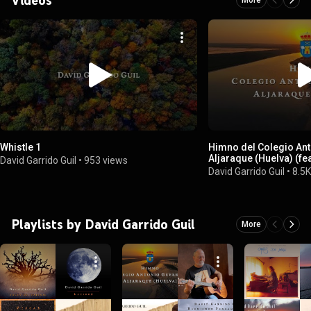
Whistle 1
Himno del Colegio An
Aljaraque (Huelva) (fe
David Garrido Guil
•
953 views
María Barrio Insausti,
David Garrido Guil
•
8.5K
Santiago Domínguez V
Playlists by David Garrido Guil
More