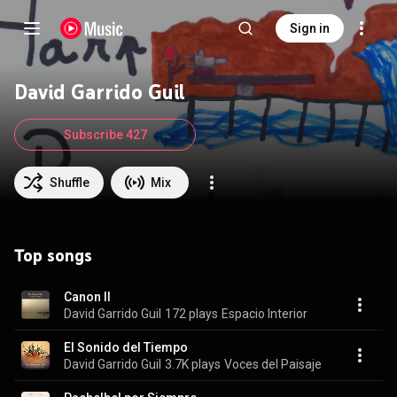
Sign in
David Garrido Guil
Subscribe 427
Shuffle
Mix
Top songs
Canon II
David Garrido Guil
172 plays
Espacio Interior
El Sonido del Tiempo
David Garrido Guil
3.7K plays
Voces del Paisaje