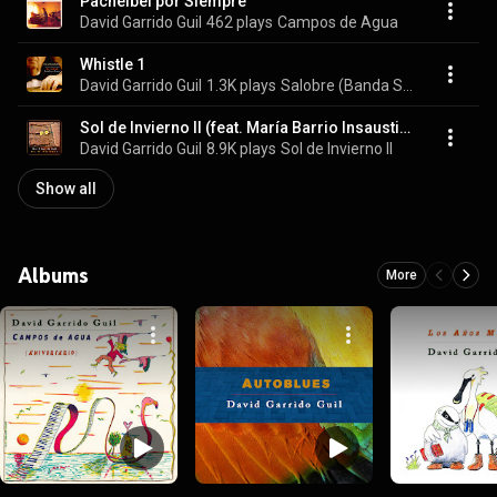
Pachelbel por Siempre
David Garrido Guil
462 plays
Campos de Agua
Whistle 1
David Garrido Guil
1.3K plays
Salobre (Banda Sonora Original)
Sol de Invierno II (feat. María Barrio Insausti, Raquel Remesal Cobreros & Manuel Garrido Palacios)
David Garrido Guil
8.9K plays
Sol de Invierno II
Show all
Albums
More