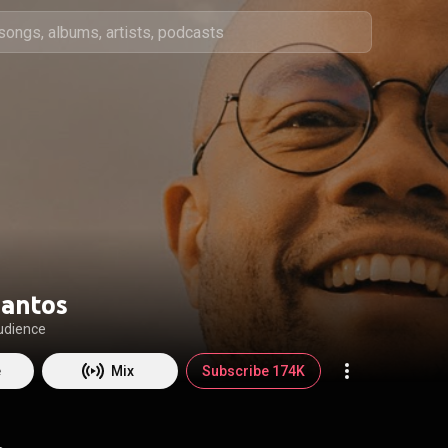
Santos
udience
e
Mix
Subscribe 174K