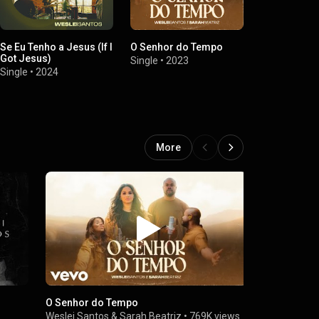
Se Eu Tenho a Jesus (If I
O Senhor do Tempo
Mundo
Got Jesus)
Single
•
2023
Single
•
2023
Single
•
2024
More
O Senhor do Tempo
Cantai ao Se
Weslei Santos
&
Sarah Beatriz
•
769K views
Weslei Sant