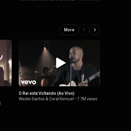
More
l
O Rei está Voltando (Ao Vivo)
O Mesmo De
Weslei Santos
&
Coral Kemuel
•
7.7M views
Weslei Sant
M
479K views