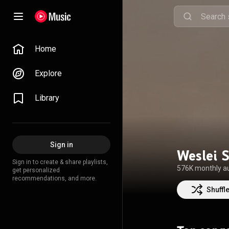
Home
Explore
Library
Sign in
Weslei 
Sign in to create & share playlists,
576K monthly a
get personalized
recommendations, and more.
Shuffl