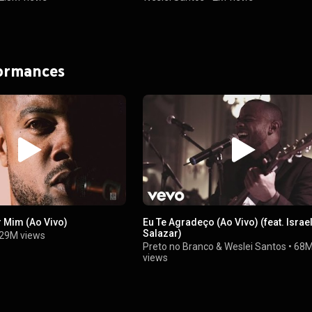
formances
 Mim (Ao Vivo)
Eu Te Agradeço (Ao Vivo) (feat. Israe
Salazar)
29M views
Preto no Branco
&
Weslei Santos
•
68
views