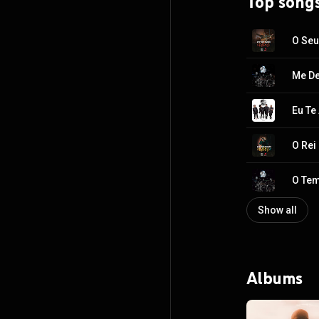
Top song
O Seu
Me Dei
O Rei
O Tem
Show all
Albums