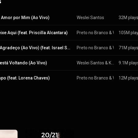
s
 Amor por Mim (Ao Vivo)
Weslei Santos
32M play
xe Aqui (feat. Priscilla Alcantara)
Preto no Branco
 & 
Weslei Santos
105M pla
Eu Te Agradeço (Ao Vivo) (feat. Israel Salazar)
Preto no Branco
 & 
Weslei Santos
71M play
 está Voltando (Ao Vivo)
Weslei Santos
 & 
Kemuel
9.1M play
po (feat. Lorena Chaves)
Preto no Branco
 & 
Weslei Santos
12M play