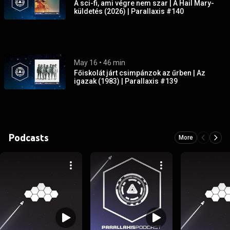
A sci-fi, ami végre nem szar | A Hail Mary-
küldetés (2026) | Parallaxis #140
May 16
 • 
46 min
Főiskolát járt csimpánzok az űrben | Az
igazak (1983) | Parallaxis #139
Podcasts
More