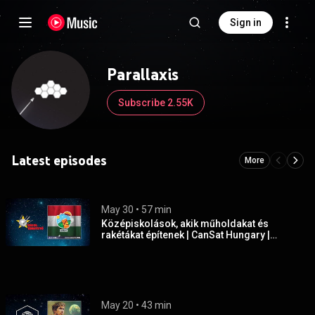
Sign in
Parallaxis
Subscribe 2.55K
Latest episodes
More
May 30
 • 
57 min
Középiskolások, akik műholdakat és
rakétákat építenek | CanSat Hungary |
Sokolébresztő #236
May 20
 • 
43 min