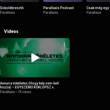
Sokolébresztő
Parallaxis Podcast
Csak még egy 
Parallaxis
Parallaxis
Parallaxis
Videos
Annyira tökéletes (Hogy kép sem kell
hozzá) – EGYSZEMŰ KÜKLOPSZ x
ZURRUPATU | Parallaxis Music
Parallaxis
•
74 views