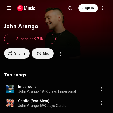
Sign in
John Arango
Subscribe 9.71K
Shuffle
Mix
Top songs
Impersonal
John Arango
184K plays
Impersonal
Cardio (feat. Alem)
John Arango
69K plays
Cardio