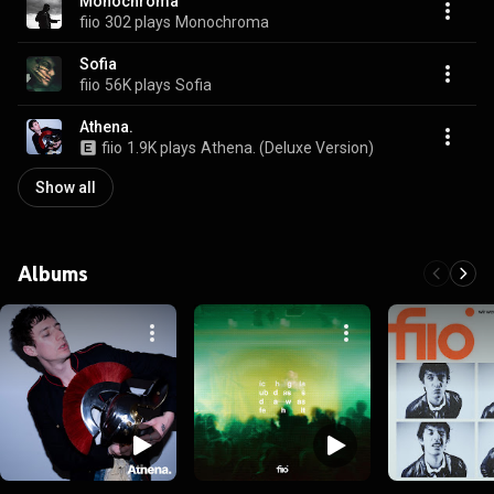
Monochroma
fiio
302 plays
Monochroma
Sofia
fiio
56K plays
Sofia
Athena.
fiio
1.9K plays
Athena. (Deluxe Version)
Show all
Albums