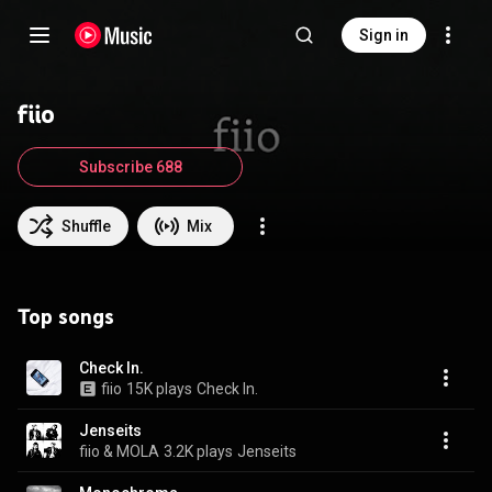
Sign in
fiio
Subscribe 688
Shuffle
Mix
Top songs
Check In.
fiio
15K plays
Check In.
Jenseits
fiio & MOLA
3.2K plays
Jenseits