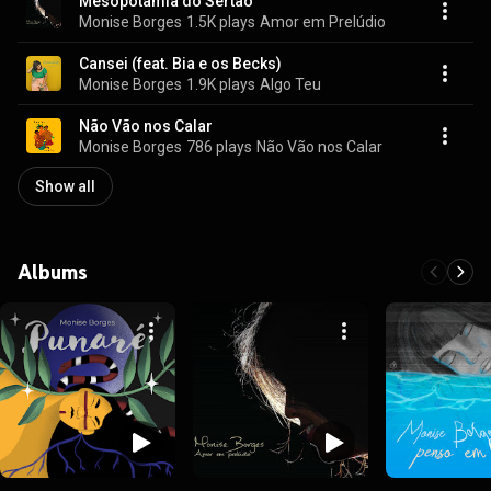
Mesopotâmia do Sertão
Monise Borges
1.5K plays
Amor em Prelúdio
Cansei (feat. Bia e os Becks)
Monise Borges
1.9K plays
Algo Teu
Não Vão nos Calar
Monise Borges
786 plays
Não Vão nos Calar
Show all
Albums