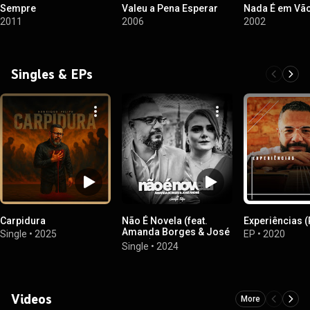
Sempre
Valeu a Pena Esperar
Nada É em Vã
2011
2006
2002
Singles & EPs
Carpidura
Não É Novela (feat.
Experiências (
Amanda Borges & José
Single
•
2025
EP
•
2020
André)
Single
•
2024
Videos
More