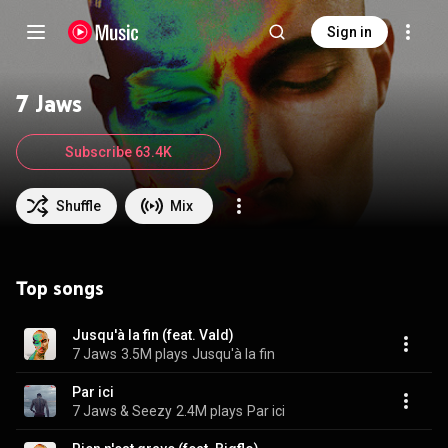
Sign in
7 Jaws
Subscribe 63.4K
Shuffle
Mix
Top songs
Jusqu'à la fin (feat. Vald)
7 Jaws
3.5M plays
Jusqu'à la fin
Par ici
7 Jaws & Seezy
2.4M plays
Par ici