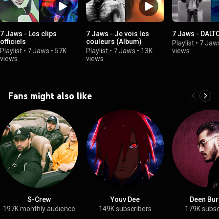
7 Jaws - Les clips
7 Jaws - Je vois les
7 Jaws - DALT
officiels
couleurs (Album)
Playlist
•
7 Jaw
Playlist
•
7 Jaws
•
57K
Playlist
•
7 Jaws
•
13K
views
views
views
Fans might also like
S-Crew
Youv Dee
Deen Bur
197K monthly audience
149K subscribers
179K subsc