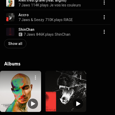
Rien n'est grave (feat. Bigflo)
7 Jaws
114K plays
Je vois les couleurs
Accro
7 Jaws & Seezy
710K plays
RAGE
ShinChan
7 Jaws
846K plays
ShinChan
Show all
Albums