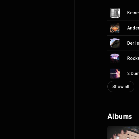
Keine
Ander
Der le
Rocks
2 Du
Show all
Albums