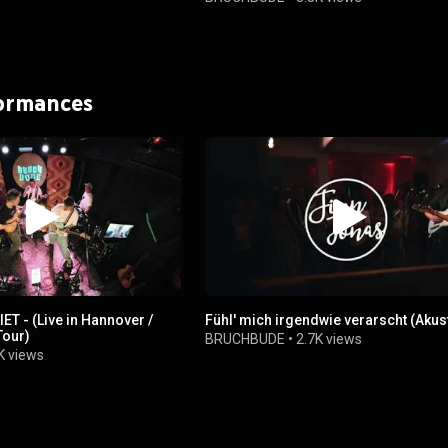
formances
T - (Live in Hannover /
Fühl' mich irgendwie verarscht (Akus
Tour)
BRUCHBUDE
•
2.7K views
K views