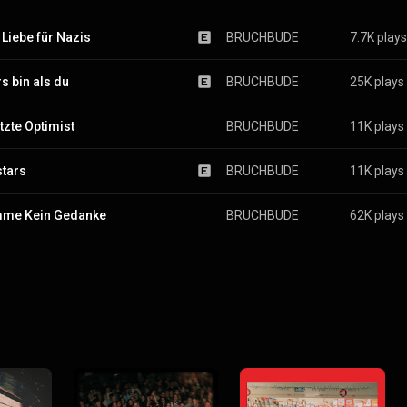
 Liebe für Nazis
BRUCHBUDE
7.7K plays
s bin als du
BRUCHBUDE
25K plays
tzte Optimist
BRUCHBUDE
11K plays
tars
BRUCHBUDE
11K plays
mme Kein Gedanke
BRUCHBUDE
62K plays