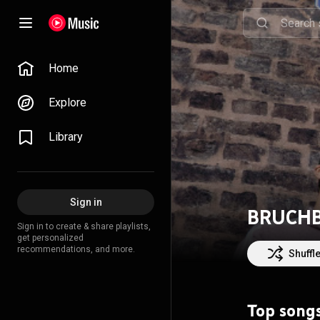
Home
Explore
Library
Sign in
BRUCH
Sign in to create & share playlists,
get personalized
recommendations, and more.
Shuffl
Top song