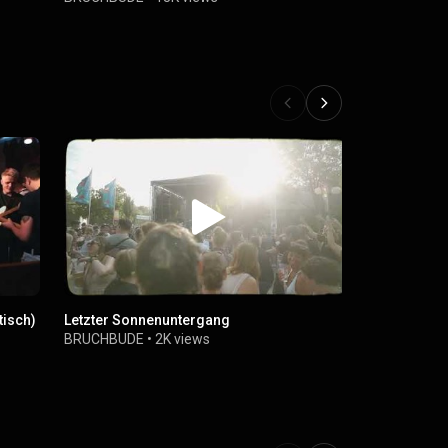
tisch)
Letzter Sonnenuntergang
Finn & Jona
BRUCHBUDE
•
2K views
BRUCHBUD