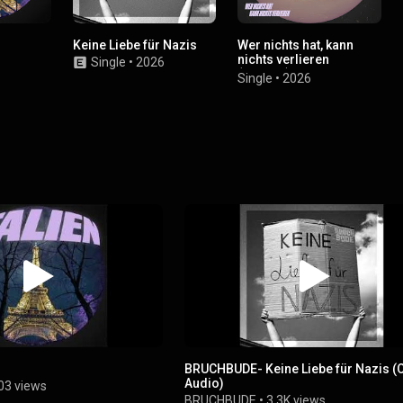
Keine Liebe für Nazis
Wer nichts hat, kann
nichts verlieren
Single
•
2026
(Snippet)
Single
•
2026
BRUCHBUDE- Keine Liebe für Nazis (Of
Audio)
03 views
BRUCHBUDE
•
3.3K views