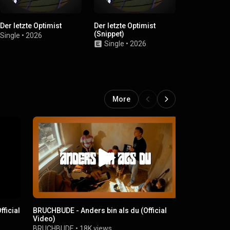
Der letzte Optimist
Der letzte Optimist
abgefucked
(Snippet)
Single
•
2026
Single
•
2
Single
•
2026
More
ficial
BRUCHBUDE - Anders bin als du (Official
Der letzte O
Video)
BRUCHBUD
BRUCHBUDE
•
18K views