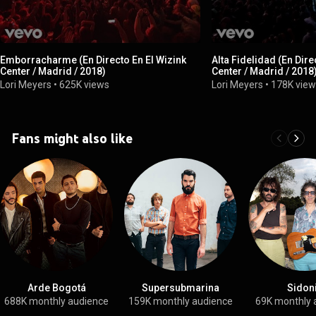
Emborracharme (En Directo En El Wizink
Alta Fidelidad (En Dire
Center / Madrid / 2018)
Center / Madrid / 2018
Lori Meyers
•
625K views
Lori Meyers
•
178K vie
Fans might also like
Arde Bogotá
Supersubmarina
Sidon
688K monthly audience
159K monthly audience
69K monthly 