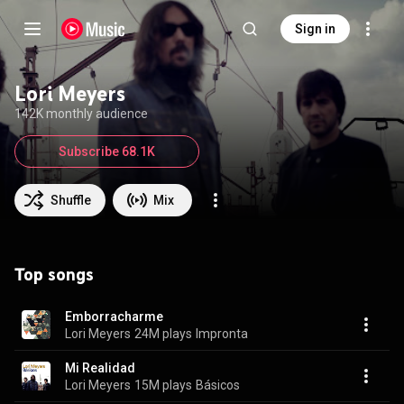
Sign in
Lori Meyers
142K monthly audience
Subscribe 68.1K
Shuffle
Mix
Top songs
Emborracharme
Lori Meyers
24M plays
Impronta
Mi Realidad
Lori Meyers
15M plays
Básicos