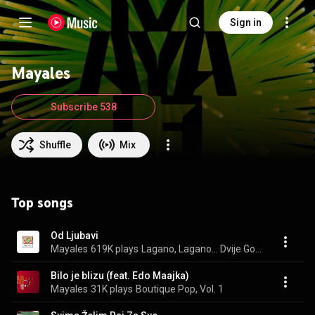
Sign in
Mayales
Subscribe 538
Shuffle
Mix
Top songs
Od Ljubavi
Mayales
619K plays
Lagano, Lagano... Dvije Godine Kasnije
Bilo je blizu (feat. Edo Maajka)
Mayales
31K plays
Boutique Pop, Vol. 1