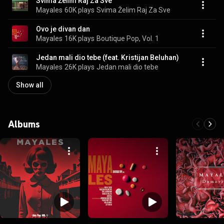
Svima Želim Raj Za Sve
Mayales
60K plays
Svima Želim Raj Za Sve
Ovo je divan dan
Mayales
16K plays
Boutique Pop, Vol. 1
Jedan mali dio tebe (feat. Kristijan Beluhan)
Mayales
26K plays
Jedan mali dio tebe
Show all
Albums