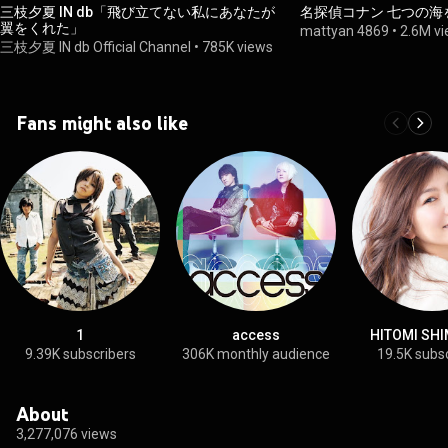
三枝夕夏 IN db「飛び立てない私にあなたが
名探偵コナン 七つの
翼をくれた」
mattyan 4869
•
2.6M v
三枝夕夏 IN db Official Channel
•
785K views
Fans might also like
1
access
HITOMI SHI
9.39K subscribers
306K monthly audience
19.5K subs
About
3,277,076 views