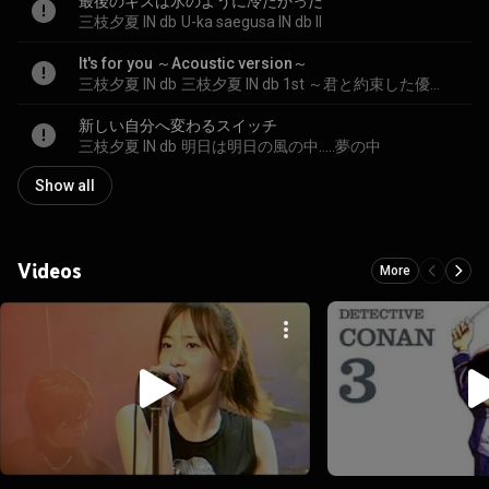
最後のキスは氷のように冷たかった
三枝夕夏 IN db
U-ka saegusa IN db II
It's for you ～Acoustic version～
三枝夕夏 IN db
三枝夕夏 IN db 1st ～君と約束した優しいあの場所まで～
新しい自分へ変わるスイッチ
三枝夕夏 IN db
明日は明日の風の中.....夢の中
Show all
Videos
More