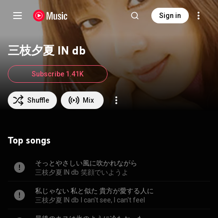
Sign in
三枝夕夏 IN db
Subscribe 1.41K
Shuffle
Mix
Top songs
そっとやさしい風に吹かれながら
三枝夕夏 IN db
笑顔でいようよ
私じゃない 私と似た 貴方が愛する人に
三枝夕夏 IN db
I can't see, I can't feel