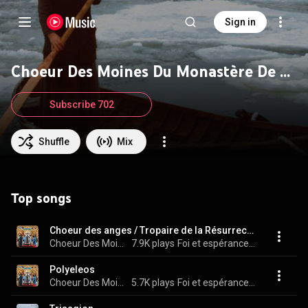
Sign in
Choeur Des Moines Du Monastère De Valaam
Subscribe 702
Shuffle
Mix
Top songs
Choeur des anges / Tropaire de la Résurrection
Choeur Des Moines Du Monastère De Valaam
7.9K plays
Foi et espérance - Faith & Hope
Polyeleos
Choeur Des Moines Du Monastère De Valaam
5.7K plays
Foi et espérance - Faith & Hope