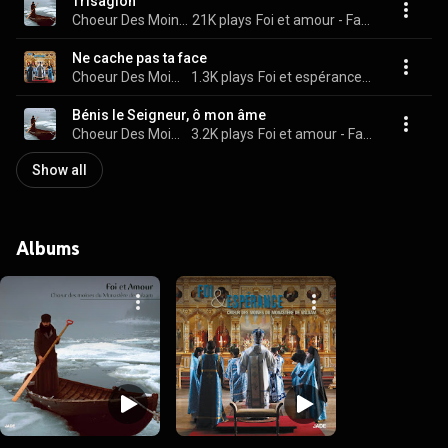
Trisagion
Choeur Des Moines Du Monastère De Valaam
21K plays
Foi et amour - Faith & Love
Ne cache pas ta face
Choeur Des Moines Du Monastère De Valaam
1.3K plays
Foi et espérance - Faith & Hope
Bénis le Seigneur, ô mon âme
Choeur Des Moines Du Monastère De Valaam
3.2K plays
Foi et amour - Faith & Love
Show all
Albums