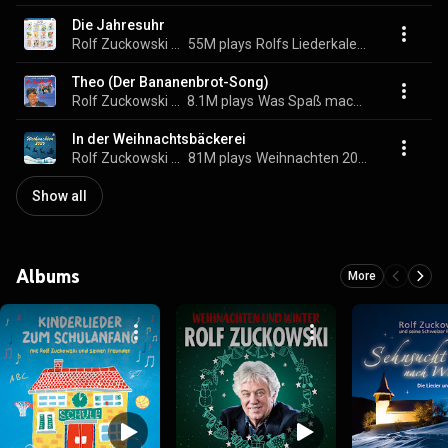
Die Jahresuhr
Rolf Zuckowski und seine Freunde
55M plays
Rolfs Liederkalender / Die Jahresuhr
Theo (Der Bananenbrot-Song)
Rolf Zuckowski und seine Freunde
8.1M plays
Was Spaß macht...
In der Weihnachtsbäckerei
Rolf Zuckowski und seine Freunde
81M plays
Weihnachten 2026
Show all
Albums
More