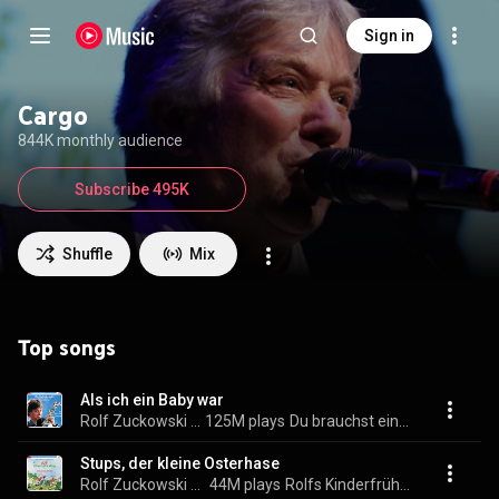
Sign in
Cargo
844K monthly audience
Subscribe 495K
Shuffle
Mix
Top songs
Als ich ein Baby war
Rolf Zuckowski und seine Freunde
125M plays
Du brauchst ein Lied
Stups, der kleine Osterhase
Rolf Zuckowski und seine Freunde
44M plays
Rolfs Kinderfrühling