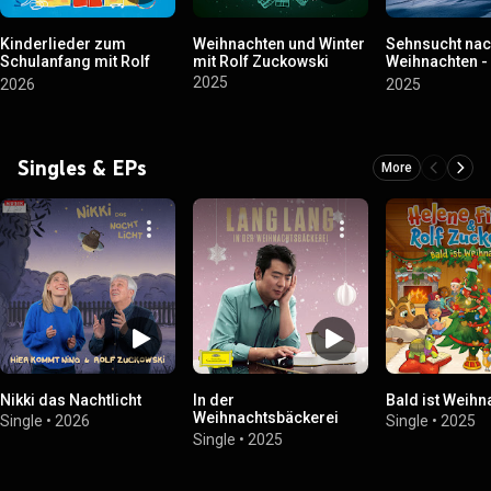
Kinderlieder zum
Weihnachten und Winter
Sehnsucht na
Schulanfang mit Rolf
mit Rolf Zuckowski
Weihnachten -
Zuckowski und seinen
Lieder und Pl
2025
2026
2025
Freunden
Singles & EPs
More
Nikki das Nachtlicht
In der
Bald ist Weihn
Weihnachtsbäckerei
Single
•
2026
Single
•
2025
(Arr. Schindler for
Single
•
2025
Piano)