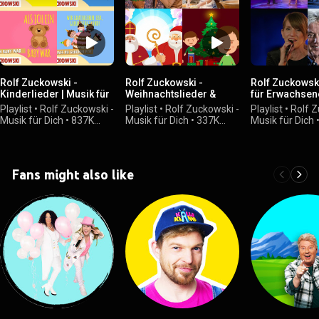
Rolf Zuckowski -
Rolf Zuckowski -
Rolf Zuckowski
Kinderlieder | Musik für
Weihnachtslieder &
für Erwachsen
Kinder und ihre
Winterlieder | In der
Familien
Playlist
•
Rolf Zuckowski -
Playlist
•
Rolf Zuckowski -
Playlist
•
Rolf Z
Familien
Weihnachtsbäckerei, Es
Musik für Dich
•
837K
Musik für Dich
•
337K
Musik für Dich
schneit,
views
views
views
Dezemberträume uvm.
Fans might also like