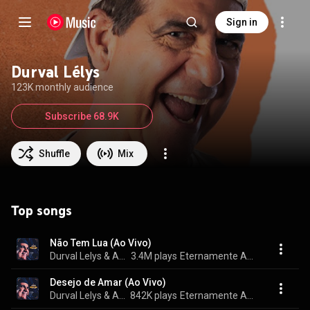
Sign in
Durval Lélys
123K monthly audience
Subscribe 68.9K
Shuffle
Mix
Top songs
Não Tem Lua (Ao Vivo)
Durval Lelys & Asa de Águia
3.4M plays
Eternamente Asa (Ao Vivo)
Desejo de Amar (Ao Vivo)
Durval Lelys & Asa de Águia
842K plays
Eternamente Asa (Ao Vivo)