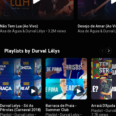
Não Tem Lua (Ao Vivo)
Desejo de Amar (Ao Vi
Asa de Águia & Durval Lélys
•
3.2M views
Asa de Águia & Durval 
Playlists by Durval Lélys
Durval Lelys - Só As
Barraca de Praia -
Arraiá D'Ajuda
Pérolas (Carnaval 2018)
Summer Club
Playlist
•
Durval
Playlist
•
Durval Lelys
•
Playlist
•
Durval Lelys
•
7.7K views