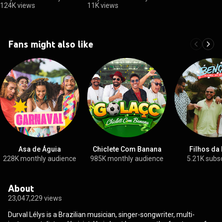
124K views
11K views
Fans might also like
Asa de Águia
Chiclete Com Banana
Filhos da
228K monthly audience
985K monthly audience
5.21K subs
About
23,047,229 views
Durval Lélys is a Brazilian musician, singer-songwriter, multi-