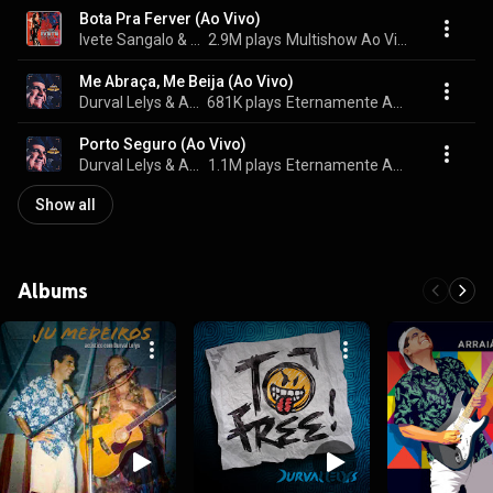
Bota Pra Ferver (Ao Vivo)
Ivete Sangalo & Durval Lelys
2.9M plays
Multishow Ao Vivo No Maracanã
Me Abraça, Me Beija (Ao Vivo)
Durval Lelys & Asa de Águia
681K plays
Eternamente Asa (Ao Vivo)
Porto Seguro (Ao Vivo)
Durval Lelys & Asa de Águia
1.1M plays
Eternamente Asa (Ao Vivo)
Show all
Albums