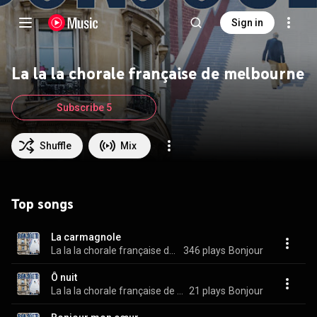
Sign in
La la la chorale française de melbourne
Subscribe 5
Shuffle
Mix
Top songs
La carmagnole
La la la chorale française de melbourne
346 plays
Bonjour
Ô nuit
La la la chorale française de melbourne
21 plays
Bonjour