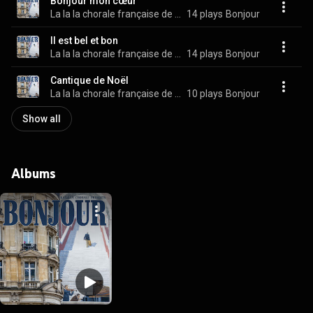
Bonjour mon cœur
La la la chorale française de melbourne
14 plays
Bonjour
Il est bel et bon
La la la chorale française de melbourne
14 plays
Bonjour
Cantique de Noël
La la la chorale française de melbourne
10 plays
Bonjour
Show all
Albums