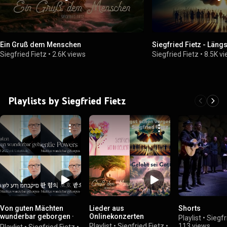
Ein Gruß dem Menschen
Siegfried Fietz - Län
Siegfried Fietz
•
2.6K views
Siegfried Fietz
•
8.5K v
Playlists by Siegfried Fietz
Von guten Mächten
Lieder aus
Shorts
wunderbar geborgen ·
Onlinekonzerten
Playlist
•
Siegfr
Subtitles
Playlist
•
Siegfried Fietz
•
113 views
Playlist
•
Siegfried Fietz
•