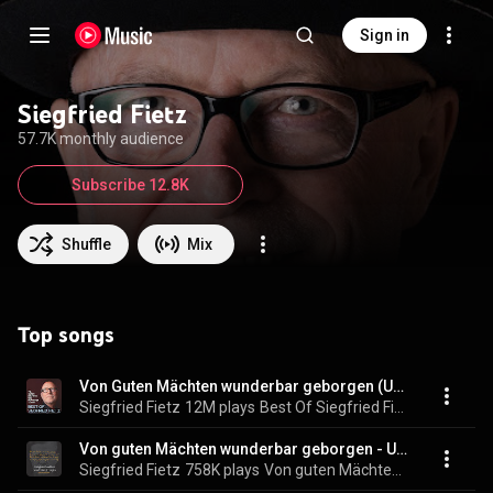
Sign in
Siegfried Fietz
57.7K monthly audience
Subscribe 12.8K
Shuffle
Mix
Top songs
Von Guten Mächten wunderbar geborgen (Unplugged)
Siegfried Fietz
12M plays
Best Of Siegfried Fietz (Von guten Mächten und bewegten Zeiten)
Von guten Mächten wunderbar geborgen - Unplugged 2022
Siegfried Fietz
758K plays
Von guten Mächten wunderbar geborgen (Dietrich Bonhoeffer und Siegfried Fietz)