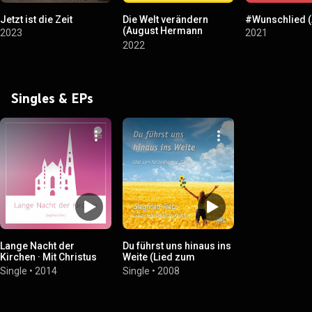
Jetzt ist die Zeit
Die Welt verändern
#Wunschlied (
(August Hermann
2023
2021
Francke Musical)
2022
Singles & EPs
Lange Nacht der
Du führst uns hinaus ins
Kirchen · Mit Christus
Weite (Lied zum
Brücken bauen
Katholikentag 2008)
Single
•
2014
Single
•
2008