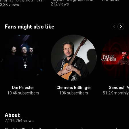
212 views
3.3K views
Fans might also like
Die Priester
Clemens Bittlinger
Sandesh M
10.4K subscribers
10K subscribers
51.2K monthly
About
7,116,264 views