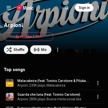
Sign in
Arpioni
Subscribe 2.38K
Shuffle
Mix
Top songs
Malacabeza (feat. Tonino Carotone & Piluka Aranguren)
Arpioni
230K plays
Malacabeza
Guarda che luna (feat. Tonino Carotone)
Arpioni
285K plays
Buona mista social ska