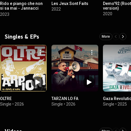
Rido e piango che non
Les Jeux Sont Faits
Demo'92 (Roo
si sa mai - Jannacci
version)
2022
secondo noi
2020
2023
Singles & EPs
More
OLTRE
TARZAN LO FA
Gaza Revoluti
Single
•
2026
Single
•
2026
Single
•
2025