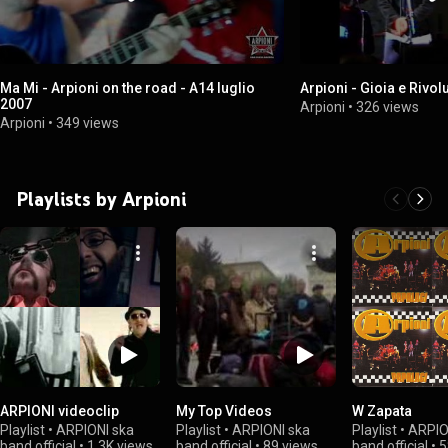
Ma Mi - Arpioni on the road - A14 luglio
Arpioni - Gioia e Rivo
2007
Arpioni
•
326 views
Arpioni
•
349 views
Playlists by Arpioni
ARPIONI videoclip
My Top Videos
W Zapata
Playlist
•
ARPIONI ska
Playlist
•
ARPIONI ska
Playlist
•
ARPIO
band official
•
1.3K views
band official
•
89 views
band official
•
5