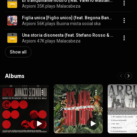
Er tranquillante nostro (feat. Valerio Mastandrea & Lele Vannoli)
Arpioni
35K plays
Malacabeza
Figlia unica [Figlio unico] (feat. Begona Bang Matu)
Arpioni
56K plays
Buona mista social ska
Una storia disonesta (feat. Stefano Rosso & Tonino Carotone)
Arpioni
47K plays
Malacabeza
Show all
Albums