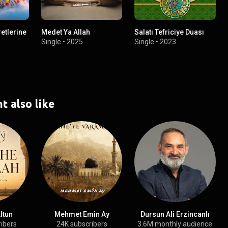
retlerine
Medet Ya Allah
Salatı Tefriciye Duası
Single
•
2025
Single
•
2023
t also like
ltun
Mehmet Emin Ay
Dursun Ali Erzincanlı
ribers
24K subscribers
3.6M monthly audience