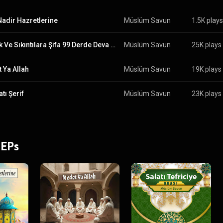
 Nadir Hazretlerine
Müslüm Savun
1.5K plays
Zorluk Ve Sıkıntılara Şifa 99 Derde Deva Dua
Müslüm Savun
25K plays
 Ya Allah
Müslüm Savun
19K plays
tı Şerif
Müslüm Savun
23K plays
 EPs