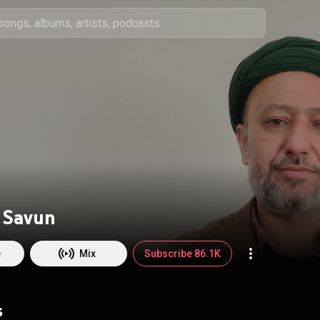
 Savun
e
Mix
Subscribe 86.1K
s