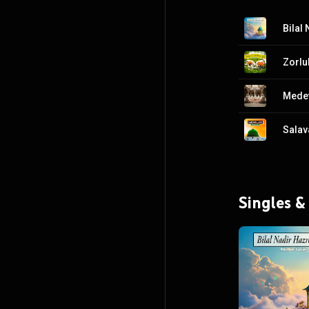
Bilal
Medet
Salava
Singles &