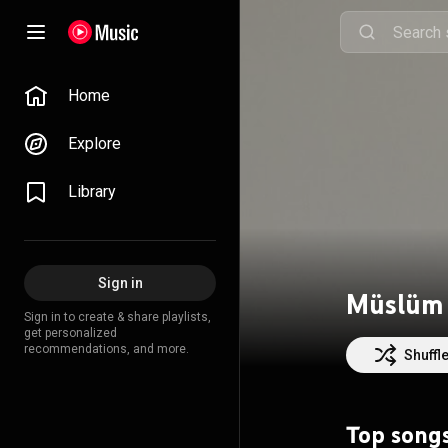
Home
Explore
Library
Sign in
Müslüm
Sign in to create & share playlists,
get personalized
recommendations, and more.
Shuffl
Top song