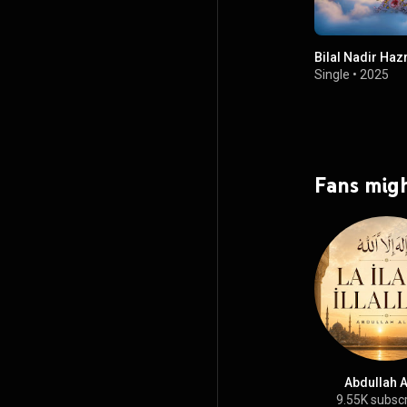
Bilal Nadir Haz
Single
•
2025
Fans migh
Abdullah A
9.55K subsc