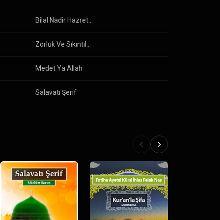
Bilal Nadir Hazretlerine
Zorluk Ve Sıkıntılara Şifa 99 Derde Deva Dua
Medet Ya Allah
Salavatı Şerif