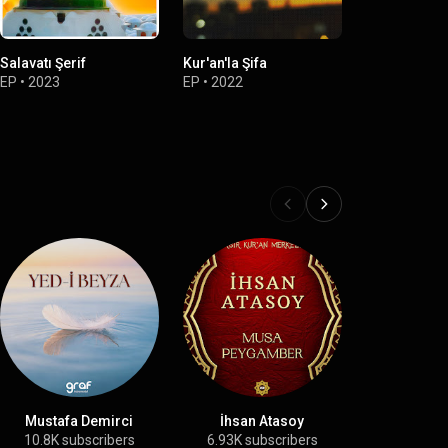
Salavatı Şerif
Kur'an'la Şifa
Kalpleri Diri
EP
•
2023
EP
•
2022
Single
•
2022
Mustafa Demirci
İhsan Atasoy
İsmail
10.8K subscribers
6.93K subscribers
7.43K su