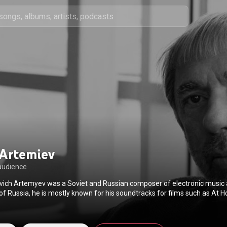
Artemiev
audience
vich Artemyev was a Soviet and Russian composer of electronic music 
 of Russia, he is mostly known for his soundtracks for films such as A
is, Siberiade, Mirror, Stalker, and Burnt by the Sun. He was awarded the t
Artist of Russia in 1999. From Wikipedia (
https://en.wikipedia.org/wiki/Eduard_...
) under
ution CC-BY-SA 3.0 (
http://creativecommons.org/licenses/b...
)