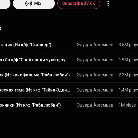
e
Mix
Subscribe 37.6K
s
ация (Из к/ф "Сталкер")
Эдуард Артемьев
3.5M play
Финал (Из к/ф "Свой среди чужих, чужой среди своих")
Эдуард Артемьев
1.9M play
к (Из кинофильма "Раба любви")
Эдуард Артемьев
2.3M play
Лирическая тема (Из к/ф "Тайна Эдвина Друда")
Эдуард Артемьев
1.4M play
нники (Из к/ф "Раба любви")
Эдуард Артемьев
1M plays