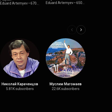
Eduard Artemyev
•
650
Eduard Artemyev
•
670
Eduard Arte
views
views
views
Николай Караченцов
Муслим Магомаев
Вале
Поном
5.81K subscribers
22.6K subscribers
1.94K su