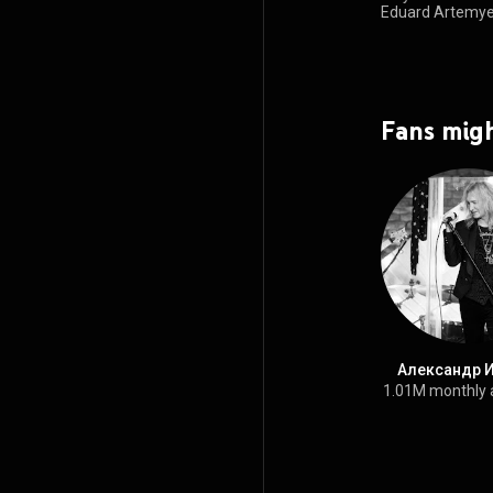
Eduard Artemy
views
Fans migh
Александр 
1.01M monthly 