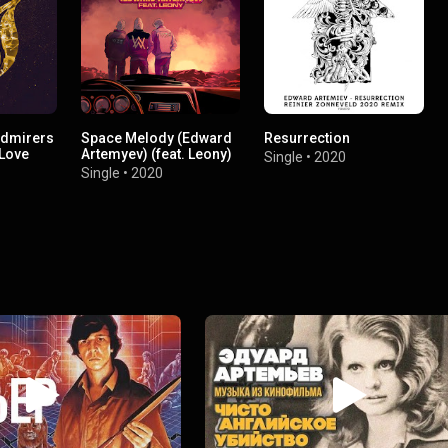
Admirers
Space Melody (Edward
Resurrection
yLove
Artemyev) (feat. Leony)
Single
•
2020
Single
•
2020