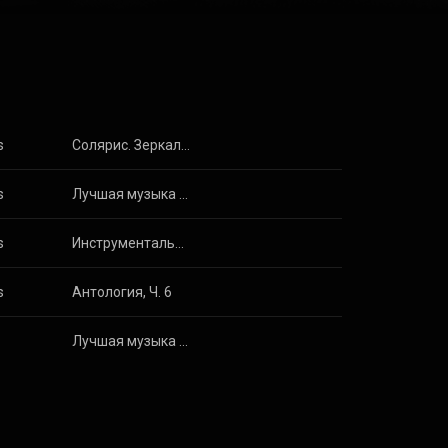
s
Солярис. Зеркало. Сталкер
s
Лучшая музыка из советских кинофильмов
s
Инструментальные кинохиты
s
Антология, Ч. 6
Лучшая музыка из советских кинофильмов