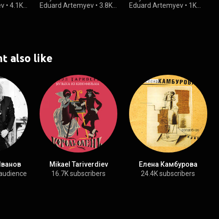
ev
•
4.1K
Eduard Artemyev
•
3.8K
Eduard Artemyev
•
1K
views
views
t also like
Иванов
Mikael Tariverdiev
Елена Камбурова
audience
16.7K subscribers
24.4K subscribers