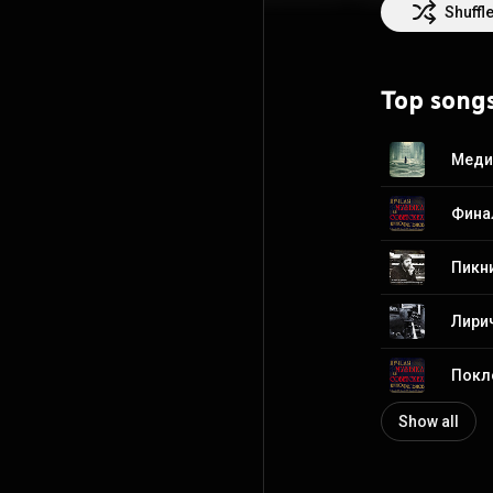
Shuffl
Top song
Медит
Пикни
Покло
Show all