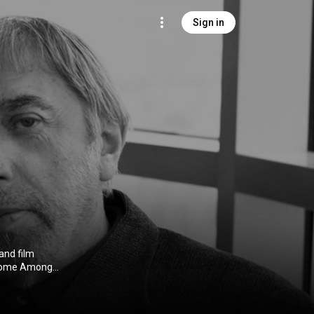
Sign in
and film
t Home Among
itle People's
 Creative