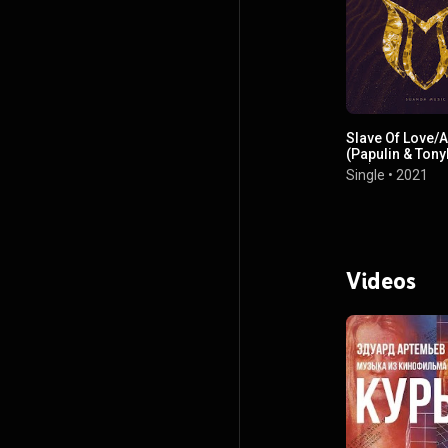
Slave Of Love/
(Papulin & Ton
Mix)
Single
•
2021
Videos