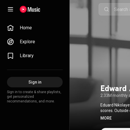
Home
Explore
Library
Sign in
Edward 
Sign in to create & share playlists,
2.33M monthly 
get personalized
recommendations, and more.
Eduard Nikolaye
scores. Outside
Strangers, Solar
MORE
Commons Attrib