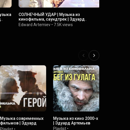
узыка
СОЛНЕЧНЫЙ УДАР | Музыка из
БЕЗ СРОКА
д
кинофильма, саундтрек | Эдуард
кинофильма
Артемьев @artemiev
Артемьев 
Edward Artemiev
•
7.5K views
Edward Art
Музыка современных
Музыка из кино 2000-х
Антология.
фильмов | Эдуард
| Эдуард Артемьев
собрание т
Артемьев
композитор
Playlist
•
Playlist
•
Playlist
•