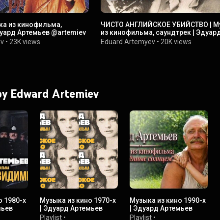
ка из кинофильма,
ЧИСТО АНГЛИЙСКОЕ УБИЙСТВО | М
дуард Артемьев @artemiev
из кинофильма, саундтрек | Эдуар
Артемьев @artemiev
ev
•
23K views
Eduard Artemyev
•
20K views
 by Edward Artemiev
о 1980-х
Музыка из кино 1970-х
Музыка из кино 1990-х
мьев
| Эдуард Артемьев
| Эдуард Артемьев
Playlist
•
Playlist
•