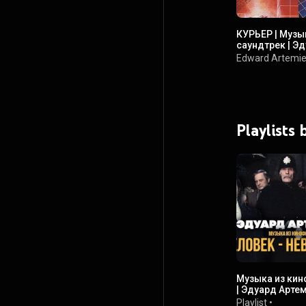
КУРЬЕР | Музы
саундтрек | Э
Edward Artemi
Playlists
Музыка из кин
| Эдуард Арте
Playlist
•