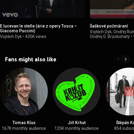
E lucevan le stelle (árie z opery Tosca –
Šaškové počmáraní
Giacomo Puccini)
Vojtěch Dyk, Ondřej Ru
Vojtěch Dyk
•
435K views
Ondřej G. Brzobohatý
•
Fans might also like
Tomas Klus
Jiří Krhut
Štěpán K
167K monthly audience
125K monthly audience
854 subsc