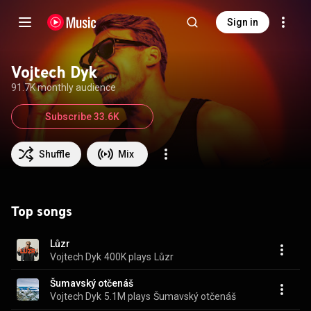
Sign in
Vojtech Dyk
91.7K monthly audience
Subscribe 33.6K
Shuffle
Mix
Top songs
Lůzr
Vojtech Dyk
400K plays
Lůzr
Šumavský otčenáš
Vojtech Dyk
5.1M plays
Šumavský otčenáš