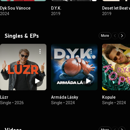
Dyk Sou Vánoce
D.Y.K.
Deset let Beat
2024
2019
2019
Singles & EPs
More
Lůzr
Armáda Lásky
Kopule
Single
•
2026
Single
•
2024
Single
•
2024
Videos
More