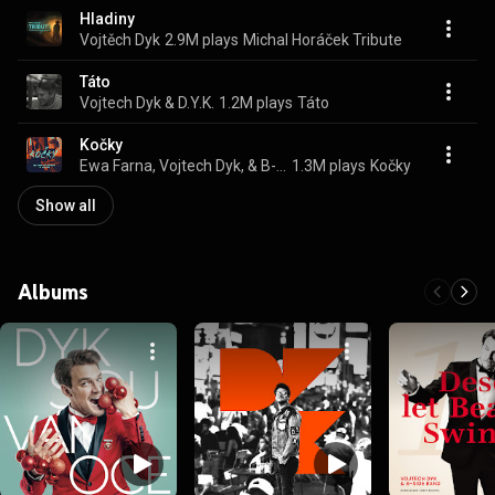
Hladiny
Vojtěch Dyk
2.9M plays
Michal Horáček Tribute
Táto
Vojtech Dyk & D.Y.K.
1.2M plays
Táto
Kočky
Ewa Farna, Vojtech Dyk, & B-Side Band
1.3M plays
Kočky
Show all
Albums