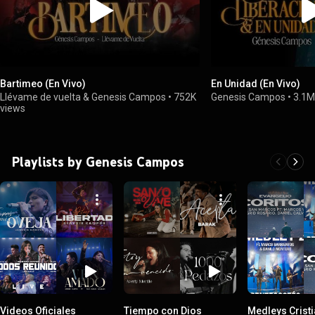
Bartimeo (En Vivo)
En Unidad (En Vivo)
Llévame de vuelta & Genesis Campos
•
752K
Genesis Campos
•
3.1M
views
Playlists by Genesis Campos
Videos Oficiales
Tiempo con Dios
Medleys Crist