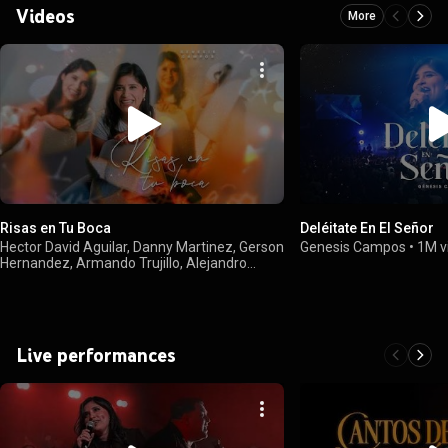
Videos
More
Risas en Tu Boca
Deléitate En El Señor
Hector David Aguilar, Danny Martinez, Gerson
Genesis Campos
•
1M v
Hernandez, Armando Trujillo, Alejandro
Olivares, Cristian Ixquiac, Genesis Campos,
Rodrigo Villagran, and Liza Alvarez Ortega
•
361K views
Live performances