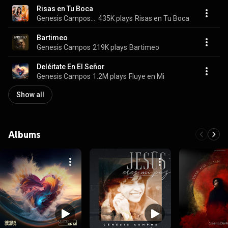
Risas en Tu Boca
Genesis Campos, Danny Martinez, Alejandro Olivares, Gerson Hernandez, Rodrigo Villagran, Armando Trujillo, Cristian Ixquiac, Hector David Aguilar, and Liza Alvarez Ortega
435K plays
Risas en Tu Boca
Bartimeo
Genesis Campos
219K plays
Bartimeo
Deléitate En El Señor
Genesis Campos
1.2M plays
Fluye en Mi
Show all
Albums