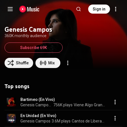
Sign in
Genesis Campos
360K monthly audience
Subscribe 69K
Shuffle
Mix
Top songs
Bartimeo (En Vivo)
Genesis Campos & Llévame de vuelta
756K plays
Viene Algo Grande CDMX (En Vivo)
En Unidad (En Vivo)
Genesis Campos
3.6M plays
Cantos de Liberación y en Unidad (En Vivo Cdmx)