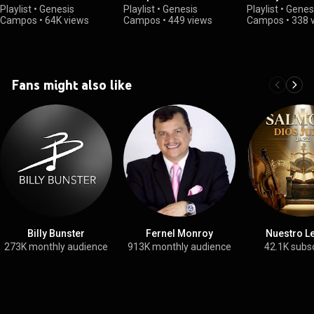
Playlist
•
Genesis
Playlist
•
Genesis
Playlist
•
Genes
Campos
•
64K views
Campos
•
449 views
Campos
•
338 
Fans might also like
Billy Bunster
Fernel Monroy
Nuestro L
273K monthly audience
913K monthly audience
42.1K subs