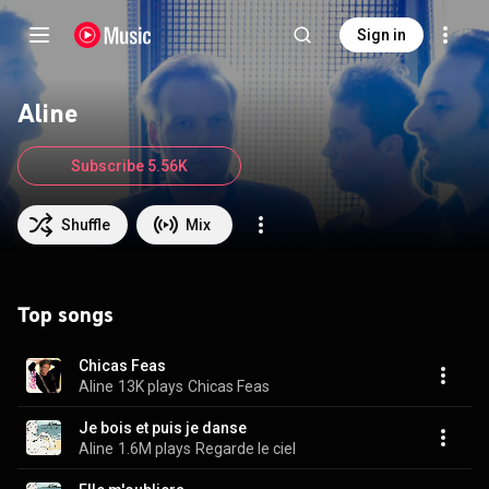
Sign in
Aline
Subscribe 5.56K
Shuffle
Mix
Top songs
Chicas Feas
Aline
13K plays
Chicas Feas
Je bois et puis je danse
Aline
1.6M plays
Regarde le ciel