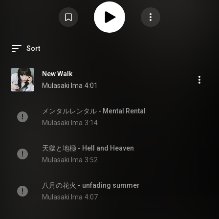
Sort
New Walk
Mulasaki Ima
4:01
メンタルレンタル - Mental Rental
Mulasaki Ima
3:14
天獄と地極 - Hell and Heaven
Mulasaki Ima
3:52
八月の花火 - unfading summer
Mulasaki Ima
4:07