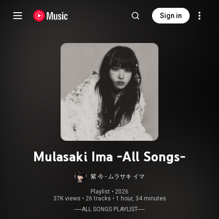
Sign in
Mulasaki Ima -All Songs-
紫 今 - ムラサキ イマ
Playlist
 • 
2026
37K views
•
26 tracks
•
1 hour, 34 minutes
-----ALL SONGS PLAYLIST-----