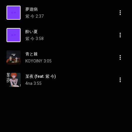
夢遊病
紫 今
2:37
酔い夏
紫 今
3:58
青と棘
KOYOINY
3:05
某夜 (feat. 紫 今)
4na
3:55