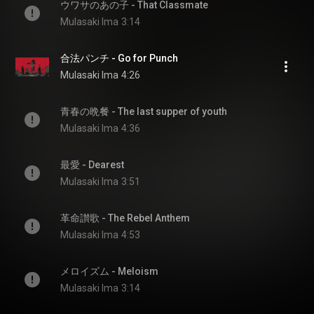
ウワサのあの子 - That Classmate
Mulasaki Ima
3:14
合法パンチ - Go for Punch
Mulasaki Ima
4:26
青春の晩餐 - The last supper of youth
Mulasaki Ima
4:36
最愛 - Dearest
Mulasaki Ima
3:51
革命讃歌 - The Rebel Anthem
Mulasaki Ima
4:53
メロイズム - Meloism
Mulasaki Ima
3:14