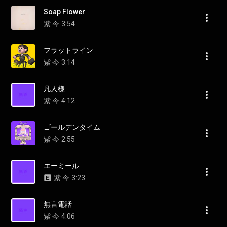
Soap Flower
紫 今
3:54
フラットライン
紫 今
3:14
凡人様
紫 今
4:12
ゴールデンタイム
紫 今
2:55
エーミール
紫 今
3:23
無言電話
紫 今
4:06