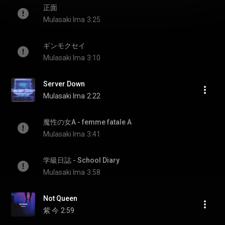
正面
Mulasaki Ima
3:25
ギンモクセイ
Mulasaki Ima
3:10
Server Down
Mulasaki Ima
2:22
魔性の女A - femme fatale A
Mulasaki Ima
3:41
学級日誌 - School Diary
Mulasaki Ima
3:58
Not Queen
紫 今
2:59