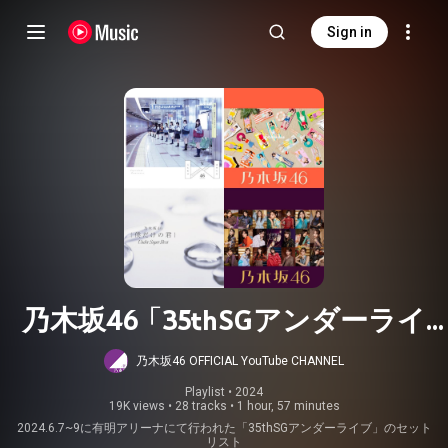
Sign in
乃木坂46「35thSGアンダーライ
ブ」セットリスト(6/9)
乃木坂46 OFFICIAL YouTube CHANNEL
Playlist
 • 
2024
19K views
•
28 tracks
•
1 hour, 57 minutes
2024.6.7~9に有明アリーナにて行われた「35thSGアンダーライブ」のセット
リスト