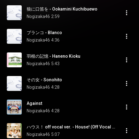
狼に口笛を - Ookamini Kuchibuewo
Nogizaka46
2:59
ブランコ - Blanco
Nogizaka46
4:36
羽根の記憶 - Haneno Kioku
Nogizaka46
5:43
その女 - Sonohito
Nogizaka46
4:28
Against
Nogizaka46
4:28
ハウス！ off vocal ver. - House! (Off Vocal Ver.)
Nogizaka46
5:07