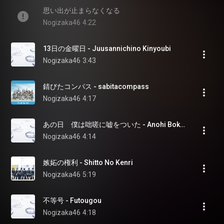
思い出が止まらなくなる
Nogizaka46
4:22
13日の金曜日 - Juusannichino Kinyoubi
Nogizaka46
3:43
錆びたコンパス - sabitacompass
Nogizaka46
4:17
あの日　僕は咄嗟に嘘をついた - Anohi Bokuwa Tossani Usowo Tsuita
Nogizaka46
4:14
嫉妬の権利 - Shitto No Kenri
Nogizaka46
5:19
不等号 - Futougou
Nogizaka46
4:18