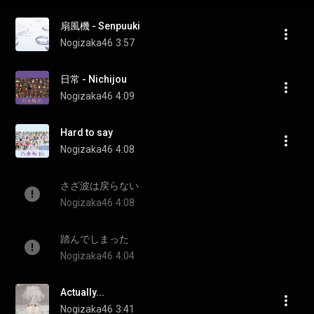
扇風機 - Senpuuki
Nogizaka46
3:57
日常 - Nichijou
Nogizaka46
4:09
Hard to say
Nogizaka46
4:08
さざ波は戻らない
Nogizaka46
4:08
踏んでしまった
Nogizaka46
4:04
Actually...
Nogizaka46
3:41