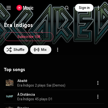
Sign in
Era Índigos
Subscribe 108
Shuffle
Mix
Top songs
Abaité
Era Índigos
2 plays
Sai (Demos)
À Distância
Era Índigos
45 plays
D1