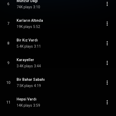
Munzur Dağı
6
74K plays
3:10
Karların Altında
7
19K plays
5:52
Bir Kız Vardı
8
5.4K plays
3:11
Karayeller
9
3.4K plays
3:44
Bir Bahar Sabahı
10
7.5K plays
4:19
Hepsi Vardı
11
14K plays
3:59