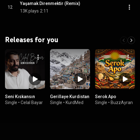
Yaşamak Direnmektir (Remix)
12
13K plays
2:11
Releases for you
Seni Kıskansın
Gerillaye Kurdistan
Serok Apo
Single
•
Celal Bayar
Single
•
KurdMed
Single
•
BuzzAyran