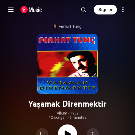
Sign in
Ferhat Tunç
Yaşamak Direnmektir
Album
 • 
1989
12 songs
•
46 minutes