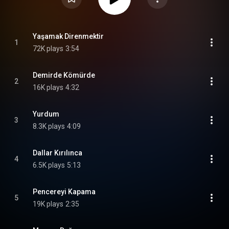
Yaşamak Direnmektir
1
72K plays
3:54
Demirde Kömürde
2
16K plays
4:32
Yurdum
3
8.3K plays
4:09
Dallar Kırılınca
4
6.5K plays
5:13
Pencereyi Kapama
5
19K plays
2:35