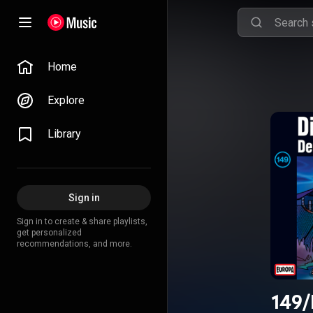
Home
Explore
Library
Sign in
Sign in to create & share playlists,
get personalized
recommendations, and more.
149/