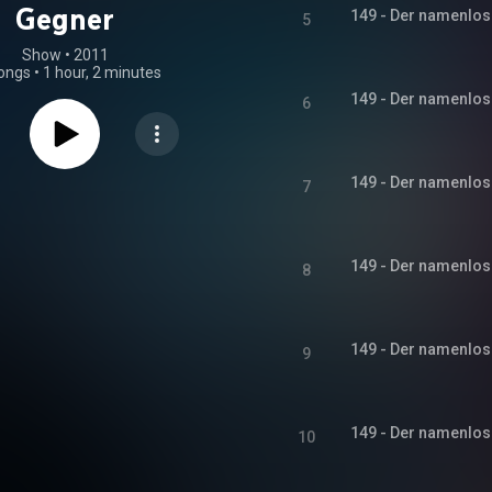
Gegner
149 - Der namenlose
5
Show
 • 
2011
ongs
•
1 hour, 2 minutes
149 - Der namenlose
6
149 - Der namenlose
7
149 - Der namenlose
8
149 - Der namenlose
9
149 - Der namenlose
10