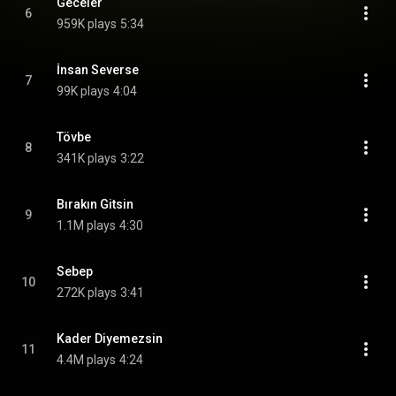
Geceler
6
959K plays
5:34
İnsan Severse
7
99K plays
4:04
Tövbe
8
341K plays
3:22
Bırakın Gitsin
9
1.1M plays
4:30
Sebep
10
272K plays
3:41
Kader Diyemezsin
11
4.4M plays
4:24