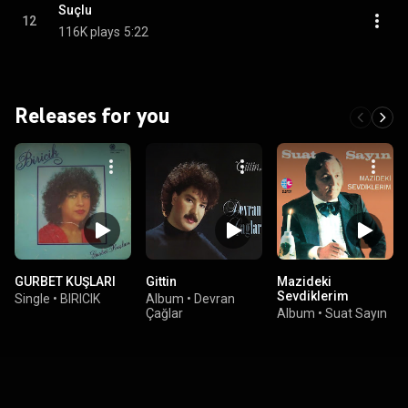
Suçlu
12
116K plays
5:22
Releases for you
GURBET KUŞLARI
Gittin
Mazideki
Sevdiklerim
Single
•
BIRICIK
Album
•
Devran
Çağlar
Album
•
Suat Sayın