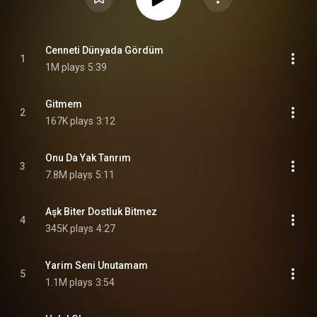
Cenneti Dünyada Gördüm
1
1M plays
5:39
Gitmem
2
167K plays
3:12
Onu Da Yak Tanrım
3
7.8M plays
5:11
Aşk Biter Dostluk Bitmez
4
345K plays
4:27
Yarim Seni Unutamam
5
1.1M plays
3:54