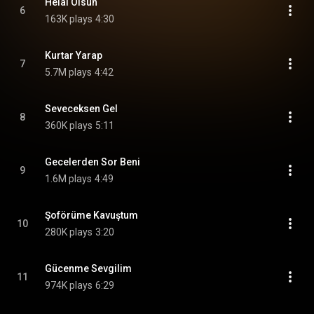
Helal Olsun
6
163K plays
4:30
Kurtar Yarap
7
5.7M plays
4:42
Seveceksen Gel
8
360K plays
5:11
Gecelerden Sor Beni
9
1.6M plays
4:49
Şoförüme Kavuştum
10
280K plays
3:20
Gücenme Sevgilim
11
974K plays
6:29