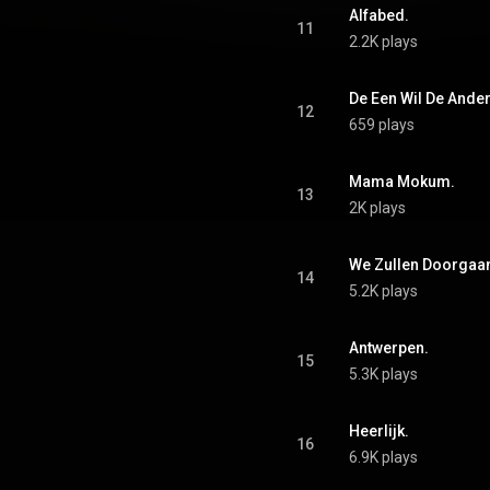
Alfabed.
11
2.2K plays
De Een Wil De Ander
12
659 plays
Mama Mokum.
13
2K plays
We Zullen Doorgaa
14
5.2K plays
Antwerpen.
15
5.3K plays
Heerlijk.
16
6.9K plays