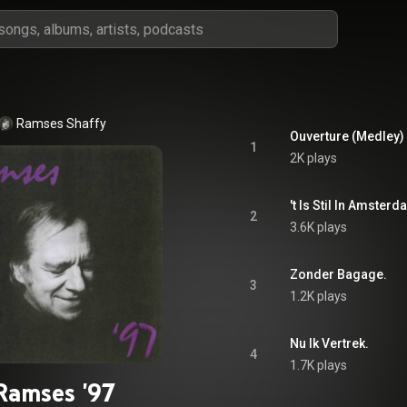
Ramses Shaffy
Ouverture (Medley)
1
2K plays
't Is Stil In Amsterd
2
3.6K plays
Zonder Bagage.
3
1.2K plays
Nu Ik Vertrek.
4
1.7K plays
Ramses '97