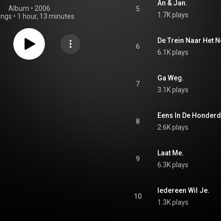
An & Jan.
Album
 • 
2006
5
1.7K plays
ongs
•
1 hour, 13 minutes
De Trein Naar Het 
6
6.1K plays
Ga Weg.
7
3.1K plays
Eens In De Honderd
8
2.6K plays
Laat Me.
9
6.3K plays
Iedereen Wil Je.
10
1.3K plays