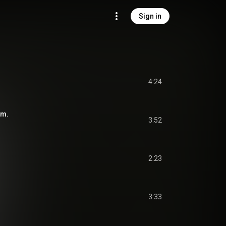
Sign in
4:24
am.
3:52
2:23
3:33