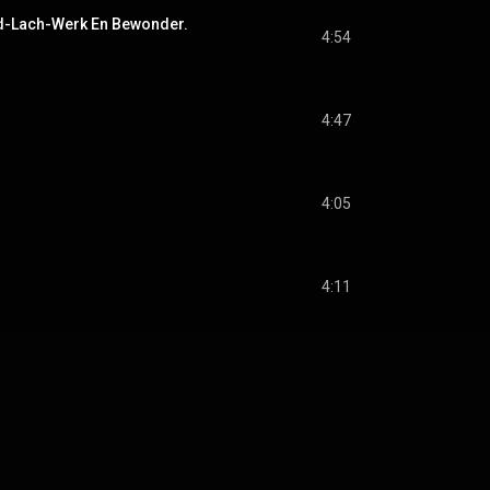
d-Lach-Werk En Bewonder.
4:54
4:47
4:05
4:11