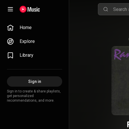
Home
Explore
Library
Sign in
Sign in to create & share playlists,
get personalized
recommendations, and more.