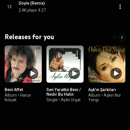
Söyle (Remix)
12
2.4K plays
4:27
Releases for you
Beni Affet
Sen Yarattın Beni /
Aşk'ın Şarkıları
Nedir Bu Halin
Album
•
Harun
Album
•
Aşkın Nur
Kolçak
Single
•
Aylin Urgal
Yengi