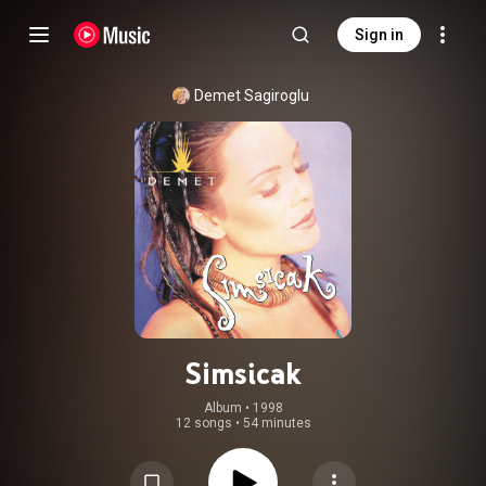
Sign in
Demet Sagiroglu
Simsicak
Album
 • 
1998
12 songs
•
54 minutes