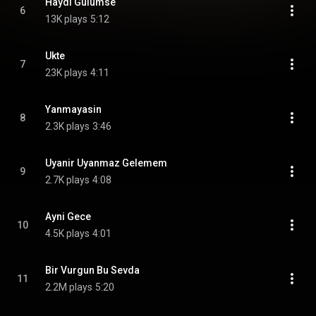
Haydi Gülümse
6
13K plays
5:12
Ukte
7
23K plays
4:11
Yanmayasin
8
2.3K plays
3:46
Uyanir Uyanmaz Gelemem
9
2.7K plays
4:08
Ayni Gece
10
4.5K plays
4:01
Bir Vurgun Bu Sevda
11
2.2M plays
5:20