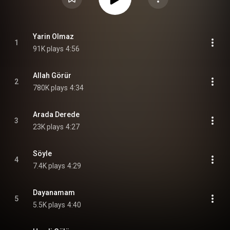
Yarin Olmaz
1
91K plays
4:56
Allah Görür
2
780K plays
4:34
Arada Derede
3
23K plays
4:27
Söyle
4
7.4K plays
4:29
Dayanamam
5
5.5K plays
4:40