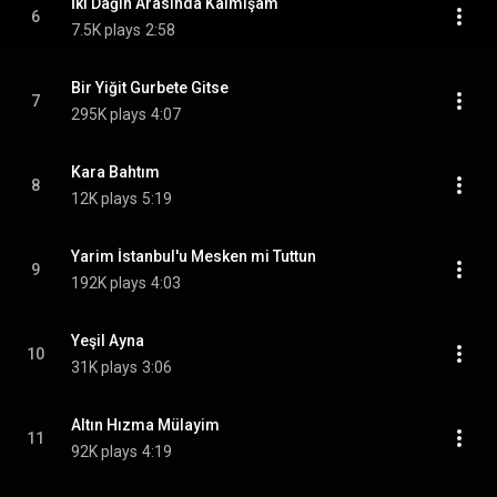
İki Dağın Arasında Kalmışam
6
7.5K plays
2:58
Bir Yiğit Gurbete Gitse
7
295K plays
4:07
Kara Bahtım
8
12K plays
5:19
Yarim İstanbul'u Mesken mi Tuttun
9
192K plays
4:03
Yeşil Ayna
10
31K plays
3:06
Altın Hızma Mülayim
11
92K plays
4:19