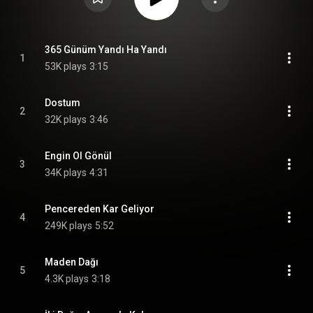
365 Günüm Yandı Ha Yandı
1
53K plays
3:15
Dostum
2
32K plays
3:46
Engin Ol Gönül
3
34K plays
4:31
Pencereden Kar Geliyor
4
249K plays
5:52
Maden Dağı
5
4.3K plays
3:18