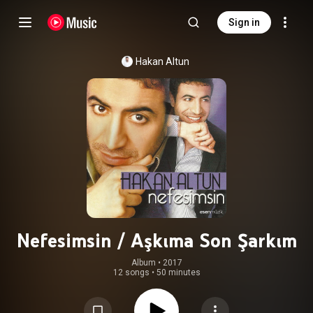
Sign in
Hakan Altun
Nefesimsin / Aşkıma Son Şarkım
Album
 • 
2017
12 songs
•
50 minutes