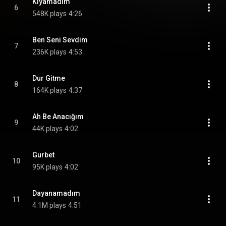
Kıyamadım
6
548K plays
4:26
Ben Seni Sevdim
7
236K plays
4:53
Dur Gitme
8
164K plays
4:37
Ah Be Anacığım
9
44K plays
4:02
Gurbet
10
95K plays
4:02
Dayanamadım
11
4.1M plays
4:51