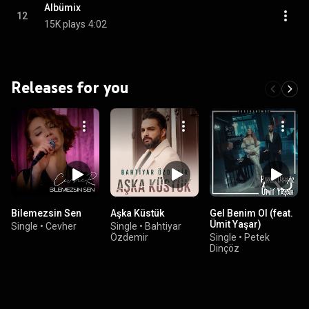
Albümix
12
15K plays
4:02
Releases for you
Bilemezsin Sen
Aşka Küstük
Gel Benim Ol (feat.
Ümit Yaşar)
Single
•
Cevher
Single
•
Bahtiyar
Özdemir
Single
•
Petek
Dinçöz