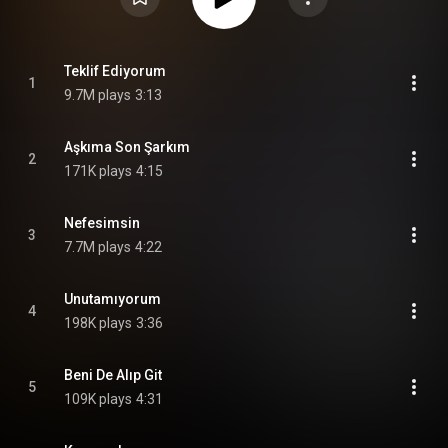
Teklif Ediyorum
1
9.7M plays
3:13
Aşkıma Son Şarkım
2
171K plays
4:15
Nefesimsin
3
7.7M plays
4:22
Unutamıyorum
4
198K plays
3:36
Beni De Alıp Git
5
109K plays
4:31