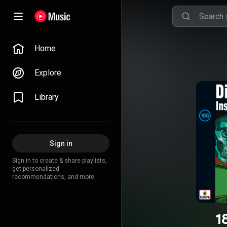
Home
Explore
Library
Sign in
Sign in to create & share playlists,
get personalized
recommendations, and more.
1