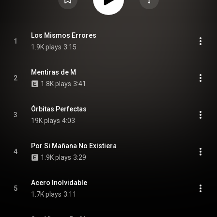
Los Mismos Errores
1
1.9K plays
3:15
Mentiras de M
2
1.8K plays
3:41
Órbitas Perfectas
3
19K plays
4:03
Por Si Mañana No Existiera
4
1.9K plays
3:29
Acero Inolvidable
5
1.7K plays
3:11