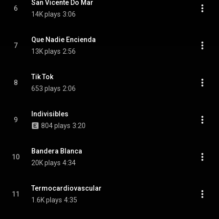
San Vicente Do Mar
6
14K plays
3:06
Que Nadie Encienda
7
13K plays
2:56
Tik Tok
8
653 plays
2:06
Indivisibles
9
804 plays
3:20
Bandera Blanca
10
20K plays
4:34
Termocardiovascular
11
1.6K plays
4:35