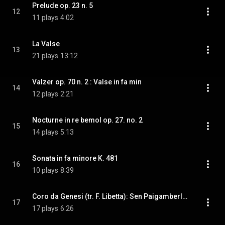
Prelude op. 23 n. 5
12
11 plays
4:02
La Valse
13
21 plays
13:12
Valzer op. 70 n. 2 : Valse in fa min
14
12 plays
2:21
Nocturne in re bemol op. 27. no. 2
15
14 plays
5:13
Sonata in fa minore K. 481
16
10 plays
8:39
Coro da Genesi (tr. F. Libetta): Sen Paigamberler & Hazreti Mevlana (tr. F. Libetta)
17
17 plays
6:26