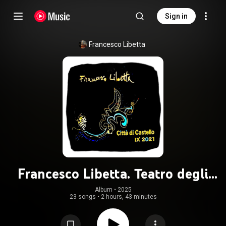
Sign in
Francesco Libetta
Francesco Libetta. Teatro degli
Illuminati, Città di Castello, IX 2021
Album
 • 
2025
23 songs
•
2 hours, 43 minutes