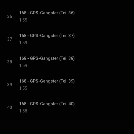
168 - GPS-Gangster (Teil 36)
36
1:55
168 - GPS-Gangster (Teil 37)
37
1:59
168 - GPS-Gangster (Teil 38)
38
1:59
168 - GPS-Gangster (Teil 39)
39
1:55
168 - GPS-Gangster (Teil 40)
40
1:58