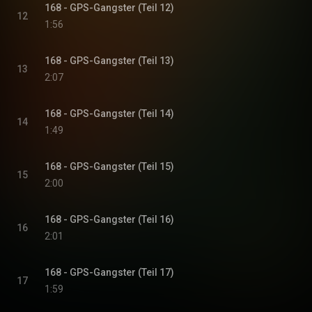
168 - GPS-Gangster (Teil 12)
12
1:56
168 - GPS-Gangster (Teil 13)
13
2:07
168 - GPS-Gangster (Teil 14)
14
1:49
168 - GPS-Gangster (Teil 15)
15
2:00
168 - GPS-Gangster (Teil 16)
16
2:01
168 - GPS-Gangster (Teil 17)
17
1:59