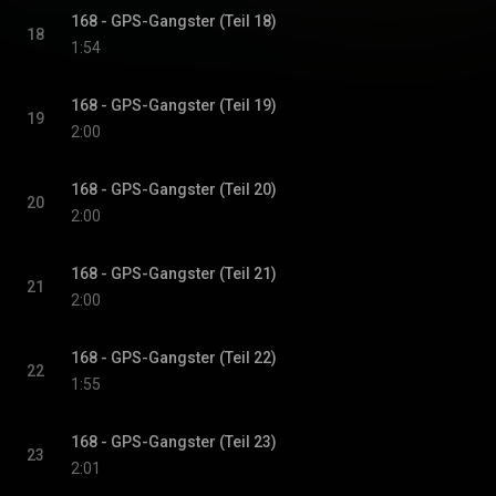
168 - GPS-Gangster (Teil 18)
18
1:54
168 - GPS-Gangster (Teil 19)
19
2:00
168 - GPS-Gangster (Teil 20)
20
2:00
168 - GPS-Gangster (Teil 21)
21
2:00
168 - GPS-Gangster (Teil 22)
22
1:55
168 - GPS-Gangster (Teil 23)
23
2:01