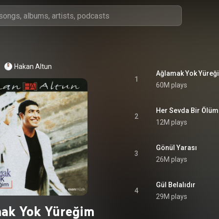
Hakan Altun
Ağlamak Yok Yüreğ
1
60M plays
Her Sevda Bir Ölü
2
12M plays
Gönül Yarası
3
26M plays
Gül Belalıdır
4
29M plays
ak Yok Yüreğim