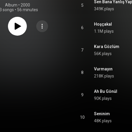
Sen Bana Yanlış Yap
Album
 • 
2000
5
349K plays
3 songs
•
56 minutes
Hoşçakal
6
1.1M plays
Kara Gözlüm
7
56K plays
Vurmayın
8
218K plays
Ah Bu Gönül
9
90K plays
Seninim
10
48K plays