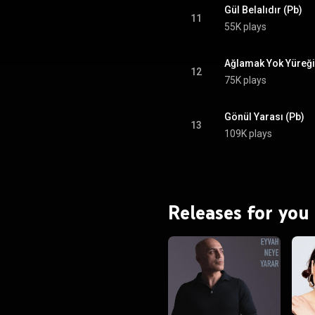
Gül Belalıdır (Pb)
11
55K plays
Ağlamak Yok Yüreği
12
75K plays
Gönül Yarası (Pb)
13
109K plays
Releases for you