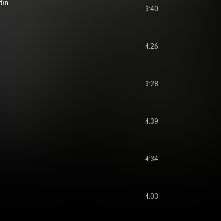
tın
3:40
4:26
3:28
4:39
4:34
4:03