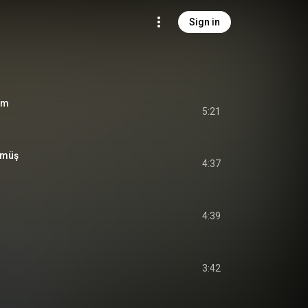
Sign in
im
5:21
mmüş
4:37
4:39
3:42