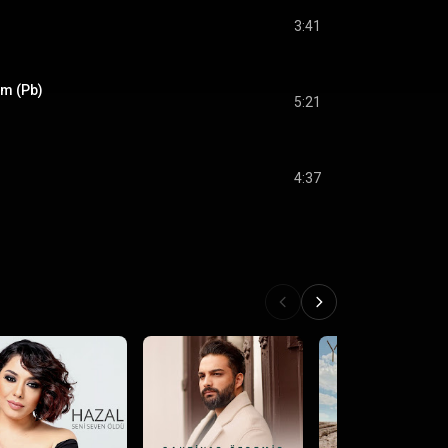
3:41
m (Pb)
5:21
4:37