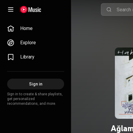
Home
Explore
Library
Sign in
Sign in to create & share playlists,
get personalized
recommendations, and more.
Ağlam