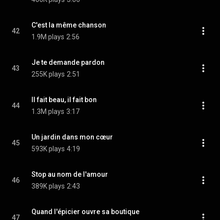
C'est la même chanson
42
1.9M plays
2:56
Je te demande pardon
43
255K plays
2:51
Il fait beau, il fait bon
44
1.3M plays
3:17
Un jardin dans mon cœur
45
593K plays
4:19
Stop au nom de l'amour
46
389K plays
2:43
Quand l'épicier ouvre sa boutique
47