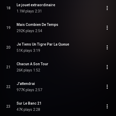
Le jouet extraordinaire
18
1.1M plays
2:31
Mais Combien De Temps
19
292K plays
2:54
Je Tiens Un Tigre Par La Queue
20
51K plays
3:19
Chacun A Son Tour
21
26K plays
1:52
J'attendrai
22
977K plays
2:57
Sur Le Banc 21
23
47K plays
2:28