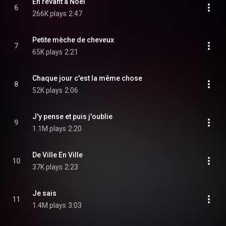
En rêvant à Noël
6
266K plays
2:47
Petite mèche de cheveux
7
65K plays
2:21
Chaque jour c'est la même chose
8
52K plays
2:06
J'y pense et puis j'oublie
9
1.1M plays
2:20
De Ville En Ville
10
37K plays
2:23
Je sais
11
1.4M plays
3:03