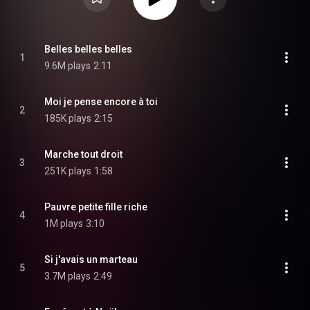
Belles belles belles
1
9.6M plays
2:11
Moi je pense encore à toi
2
185K plays
2:15
Marche tout droit
3
251K plays
1:58
Pauvre petite fille riche
4
1M plays
3:10
Si j'avais un marteau
5
3.7M plays
2:49