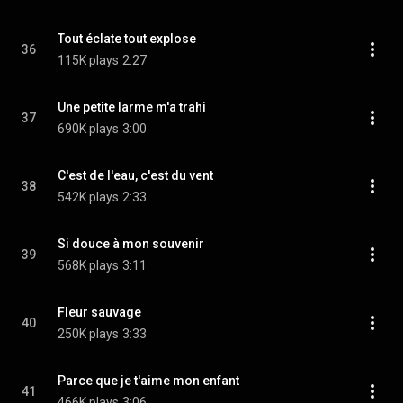
Tout éclate tout explose
36
115K plays
2:27
Une petite larme m'a trahi
37
690K plays
3:00
C'est de l'eau, c'est du vent
38
542K plays
2:33
Si douce à mon souvenir
39
568K plays
3:11
Fleur sauvage
40
250K plays
3:33
Parce que je t'aime mon enfant
41
466K plays
3:06