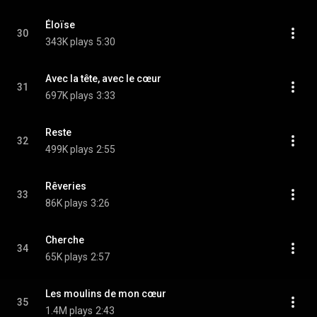
Éloïse
30
343K plays
5:30
Avec la tête, avec le cœur
31
697K plays
3:33
Reste
32
499K plays
2:55
Rêveries
33
86K plays
3:26
Cherche
34
65K plays
2:57
Les moulins de mon cœur
35
1.4M plays
2:43