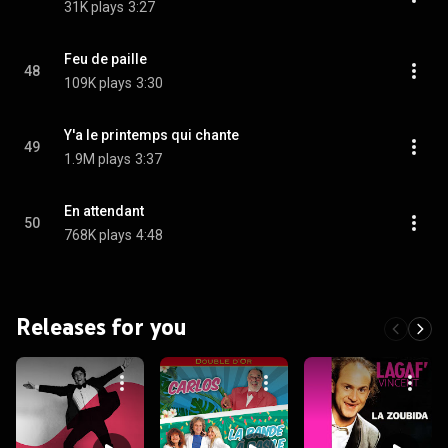
31K plays
3:27
Feu de paille
48
109K plays
3:30
Y'a le printemps qui chante
49
1.9M plays
3:37
En attendant
50
768K plays
4:48
Releases for you