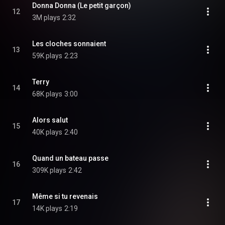
Donna Donna (Le petit garçon)
12
3M plays
2:32
Les cloches sonnaient
13
59K plays
2:23
Terry
14
68K plays
3:00
Alors salut
15
40K plays
2:40
Quand un bateau passe
16
309K plays
2:42
Même si tu revenais
17
14K plays
2:19