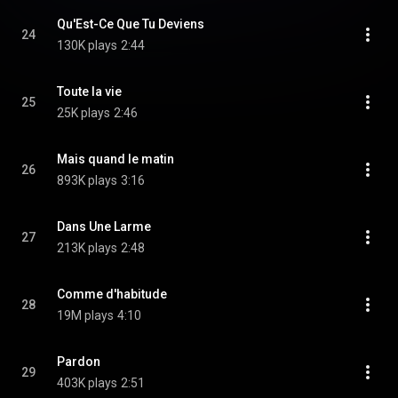
Qu'Est-Ce Que Tu Deviens
24
130K plays
2:44
Toute la vie
25
25K plays
2:46
Mais quand le matin
26
893K plays
3:16
Dans Une Larme
27
213K plays
2:48
Comme d'habitude
28
19M plays
4:10
Pardon
29
403K plays
2:51