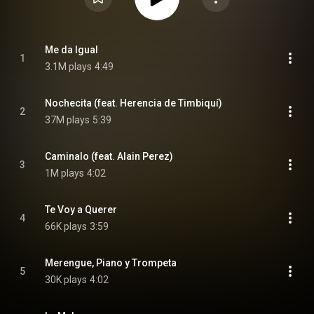
Me da Igual
1
3.1M plays
4:49
Nochecita (feat. Herencia de Timbiquí)
2
37M plays
5:39
Caminalo (feat. Alain Perez)
3
1M plays
4:02
Te Voy a Querer
4
66K plays
3:59
Merengue, Piano y Trompeta
5
30K plays
4:02