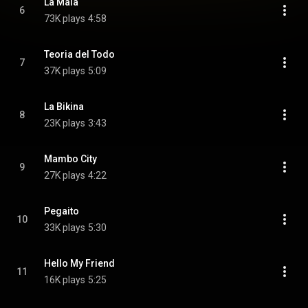
La Mala
6
73K plays
4:58
Teoria del Todo
7
37K plays
5:09
La Bikina
8
23K plays
3:43
Mambo City
9
27K plays
4:22
Pegaito
10
33K plays
5:30
Hello My Friend
11
16K plays
5:25