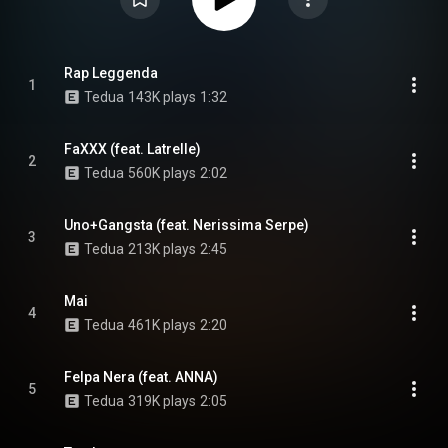
Rap Leggenda
1
Tedua
143K plays
1:32
FaXXX (feat. Latrelle)
2
Tedua
560K plays
2:02
Uno+Gangsta (feat. Nerissima Serpe)
3
Tedua
213K plays
2:45
Mai
4
Tedua
461K plays
2:20
Felpa Nera (feat. ANNA)
5
Tedua
319K plays
2:05