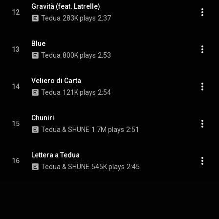
Gravità (feat. Latrelle)
12
Tedua
283K plays
2:37
Blue
13
Tedua
800K plays
2:53
Veliero di Carta
14
Tedua
121K plays
2:54
Chuniri
15
Tedua & SHUNE
1.7M plays
2:51
Lettera a Tedua
16
Tedua & SHUNE
545K plays
2:45