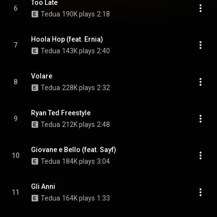
Too Late
6
Tedua
190K plays
2:18
Hoola Hop (feat. Ernia)
7
Tedua
143K plays
2:40
Volare
8
Tedua
228K plays
2:32
Ryan Ted Freestyle
9
Tedua
212K plays
2:48
Giovane e Bello (feat. Sayf)
10
Tedua
184K plays
3:04
Gli Anni
11
Tedua
164K plays
1:33