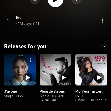
Eva
1
41M plays
3:41
Releases for you
J'avoue
Plein de Bisous
Moi j'écrirai ton
nom
Single
•
Linh
Single
•
DYLAN
LAPASSADE
Single
•
Elsa Esnoult