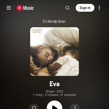
Sign in
Kendji Girac
Eva
Single
 • 
2022
1 song
•
3 minutes, 41 seconds