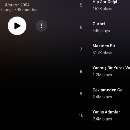
Hiç Zor Değil
Album
 • 
2004
5
162K plays
0 songs
•
48 minutes
Gurbet
6
44K plays
Maziden Biri
7
517K plays
Yanmış Bir Yürek V
8
1.2M plays
Çekinmeden Gel
9
2.4M plays
Yanlış Adımlar
10
7.4M plays