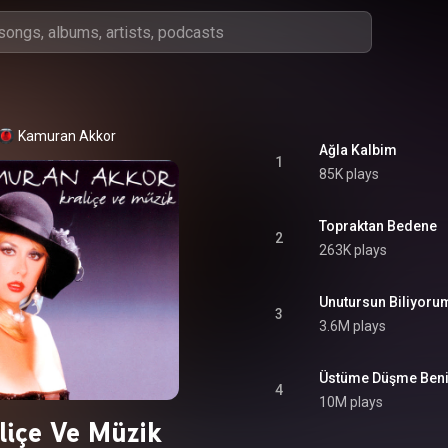
Kamuran Akkor
Ağla Kalbim
1
85K plays
Topraktan Bedene
2
263K plays
Unutursun Biliyoru
3
3.6M plays
Üstüme Düşme Ben
4
10M plays
liçe Ve Müzik