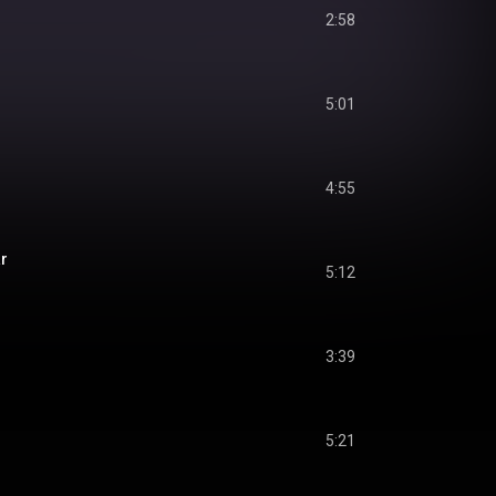
2:58
5:01
4:55
ar
5:12
3:39
5:21