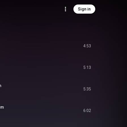
Sign in
4:53
5:13
m
5:35
im
6:02