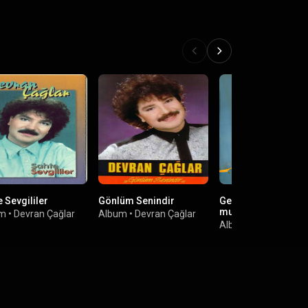
 Sevgililer
Gönlüm Senindir
Geceler / Mazi Unut
mu
um
•
Devran Çağlar
Album
•
Devran Çağlar
Album
•
Mine Koşan