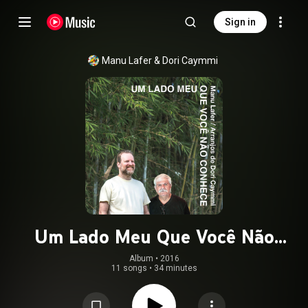
Sign in
Manu Lafer
 & 
Dori Caymmi
Um Lado Meu Que Você Não
Conhece
Album
 • 
2016
11 songs
•
34 minutes