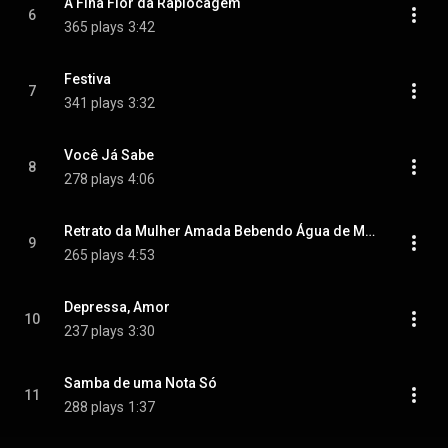
A Fina Flor da Rapiocagem
6
365 plays
3:42
Festiva
7
341 plays
3:32
Você Já Sabe
8
278 plays
4:06
Retrato da Mulher Amada Bebendo Água de Madrugada
9
265 plays
4:53
Depressa, Amor
10
237 plays
3:30
Samba de uma Nota Só
11
288 plays
1:37