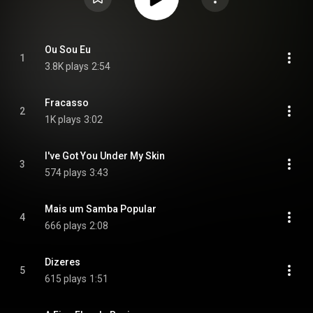
Ou Sou Eu
1
3.8K plays
2:54
Fracasso
2
1K plays
3:02
I've Got You Under My Skin
3
574 plays
3:43
Mais um Samba Popular
4
666 plays
2:08
Dizeres
5
615 plays
1:51