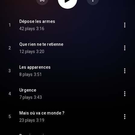
Dépose les armes
1
42 plays
3:16
Que rien ne te retienne
2
12 plays
3:20
Les apparences
3
8 plays
3:51
Urgence
4
7 plays
3:43
Mais où va ce monde ?
5
23 plays
3:19