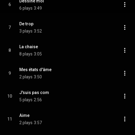
Dessine moi
6
6 plays
3:49
De trop
7
3 plays
3:52
La chaise
8
8 plays
3:05
Mes états d'âme
9
2 plays
3:50
J'suis pas com
10
5 plays
2:56
Aime
11
2 plays
3:57