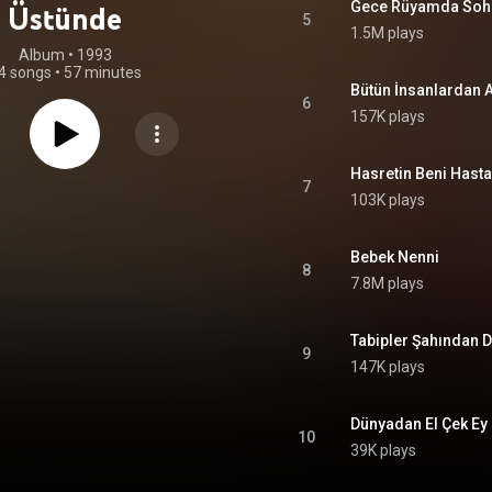
Gece Rüyamda Soh
Üstünde
5
1.5M plays
Album
 • 
1993
4 songs
•
57 minutes
Bütün İnsanlardan 
6
157K plays
Hasretin Beni Hasta
7
103K plays
Bebek Nenni
8
7.8M plays
Tabipler Şahından 
9
147K plays
Dünyadan El Çek Ey
10
39K plays