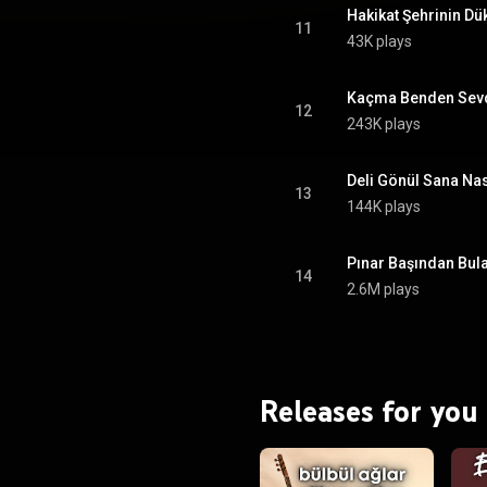
Hakikat Şehrinin D
11
43K plays
Kaçma Benden Sev
12
243K plays
Deli Gönül Sana Na
13
144K plays
Pınar Başından Bula
14
2.6M plays
Releases for you