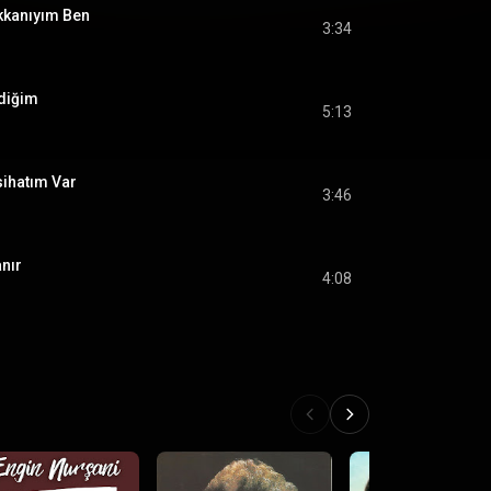
ükkanıyım Ben
3:34
diğim
5:13
sihatım Var
3:46
nır
4:08