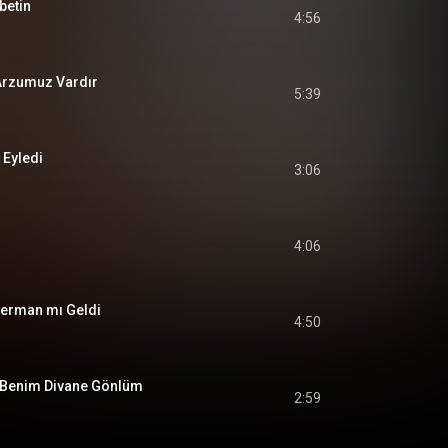
betin
4:56
Arzumuz Vardır
5:39
 Eyledi
3:06
4:06
Derman mı Geldi
4:50
 Benim Divane Gönlüm
2:59