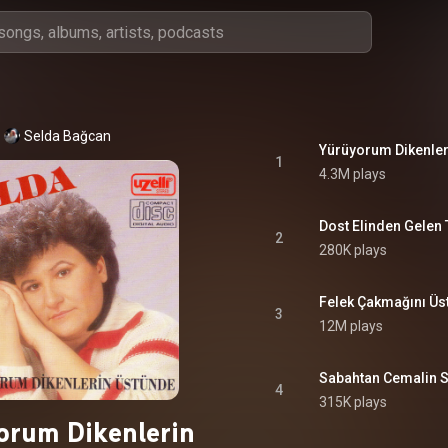
Selda Bağcan
Yürüyorum Dikenler
1
4.3M plays
Dost Elinden Gelen
2
280K plays
Felek Çakmağını Üs
3
12M plays
Sabahtan Cemalin 
4
315K plays
orum Dikenlerin