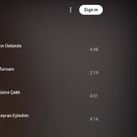
Sign in
in Üstünde
4:48
 Turnam
2:19
tüme Çaktı
4:01
Seyran Eyledim
4:14